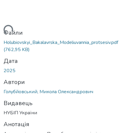
ажиться...
Файли
Holubiovskyi_Bakalavrska_Modeliuvannia_protsesiv.pdf
(762,95 KB)
Дата
2025
Автори
Голубйовський, Микола Олександрович
Видавець
НУБІП України
Анотація