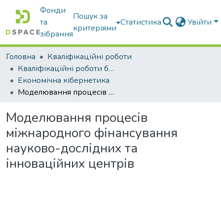
Фонди
Пошук за
та
Статистика
Увійти
критеріями
зібрання
Головна
Кваліфікаційні роботи
Кваліфікаційні роботи бакалаврів
Економічна кібернетика
Моделювання процесів міжнародного фінансування науково-дослідних та інноваційних центрів
Моделювання процесів
міжнародного фінансування
науково-дослідних та
інноваційних центрів