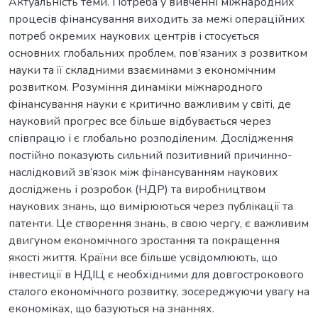
Актуальність теми. Потреба у вивченні міжнародних
процесів фінансування виходить за межі операційних
потреб окремих наукових центрів і стосується
основних глобальних проблем, пов’язаних з розвитком
науки та її складними взаєминами з економічним
розвитком. Розуміння динаміки міжнародного
фінансування науки є критично важливим у світі, де
науковий прогрес все більше відбувається через
співпрацю і є глобально розподіленим. Дослідження
постійно показують сильний позитивний причинно-
наслідковий зв’язок між фінансуванням наукових
досліджень і розробок (НДР) та виробництвом
наукових знань, що вимірюються через публікації та
патенти. Це створення знань, в свою чергу, є важливим
двигуном економічного зростання та покращення
якості життя. Країни все більше усвідомлюють, що
інвестиції в НДІЦ є необхідними для довгострокового
сталого економічного розвитку, зосереджуючи увагу на
економіках, що базуються на знаннях.