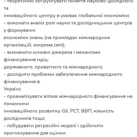
- теоретично обґрунтувати поняття науково-дослідного
та
інноваційного центру в умовах глобальної економіки;
- виконати аналіз ролі науки та дослідницьких центрів
у формуванні
економіки знань (на прикладах міжнародних
організацій, зокрема cern);
- визначити основні джерела і механізми
фінансування ндіц:
державного, приватного та міжнародного;
- дослідити проблеми забезпечення міжнародного
фінансування в
Україні;
- проаналізувати вплив міжнародного фінансування на
показники
інноваційного розвитку: GII, PCT, ВВП, кількість
дослідників тощо;
- побудувати регресійні моделі і здійснити
прогнозування для оцінки