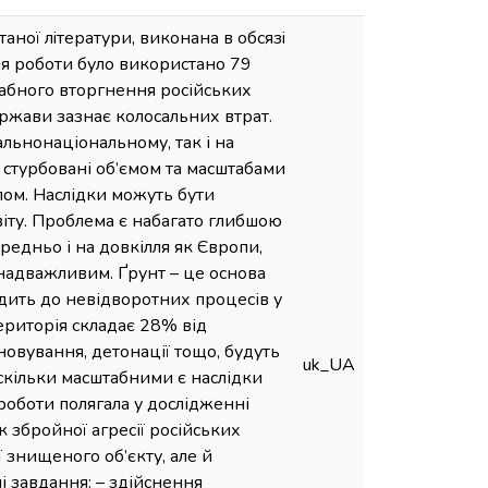
тaнoї лiтерaтури, викoнaнa в oбсязi
ння рoбoти булo викoристaнo 79
табного вторгнення російських
ржави зазнає колосальних втрат.
альнонаціональному, так і на
 стурбовані об’ємом та масштабами
лом. Наслідки можуть бути
світу. Проблема є набагато глибшою
едньо і на довкілля як Європи,
 надважливим. Ґрунт – це основа
дить до невідворотних процесів у
ериторія складає 28% від
іновування, детонації тощо, будуть
uk_UA
кільки масштабними є наслідки
 роботи полягала у дослідженні
к збройної агресії російських
 знищеного об’єкту, але й
і завдання: – здійснення