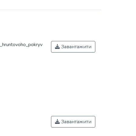
a_hruntovoho_pokryv
Завантажити
Завантажити