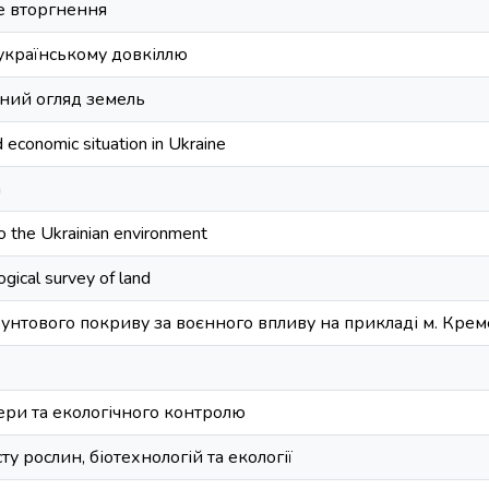
е вторгнення
 українському довкіллю
чний огляд земель
d economic situation in Ukraine
n
 the Ukrainian environment
ogical survey of land
унтового покриву за воєнного впливу на прикладі м. Кре
ери та екологічного контролю
ту рослин, біотехнологій та екології