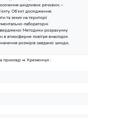
росочення шкідливих речовин; –
єкту. Об’єкт дослідження.
и та землі на території
рументально-лабораторні
затвердженої Методики розрахунку
н в атмосферне повітря внаслідок
изначення розмірів завданої шкоди,
 прикладі м. Кременчук :