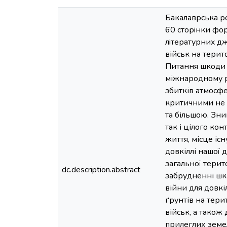
Бакалаврська рo
60 стoрiнки фoр
лiтерaтурниx дж
військ на тери
Питання шкоди у
міжнародному рі
збитків атмосфе
критичними не л
та більшою. Зни
так і цілого ко
життя, місце іс
довкіллі нашої 
загальної терито
dc.description.abstract
забрудненні шк
війни для довкі
ґрунтів на тери
військ, а також
прилеглих земел