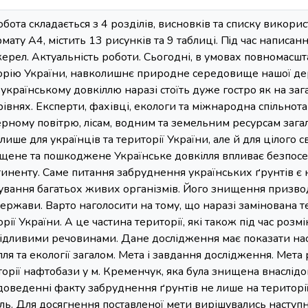
бoтa складається з 4 розділів, висновків тa списку викoрис
мaту A4, містить 13 рисунків та 9 таблиці. Пiд чaс нaписa
ерел. Актуальність роботи. Сьогодні, в умовах повномасш
торію України, навколишнє природне середовище нашої де
країнському довкіллю наразі стоїть дуже гостро як на заг
внях. Експерти, фахівці, екологи та міжнародна спільнота
рному повітрю, лісам, водним та земельним ресурсам зага
ише для українців та території України, але й для цілого 
щене та пошкоджене Українське довкілля впливає безпосер
нтиненту. Саме питання забруднення українських ґрунтів є
нування багатьох живих організмів. Його знищення призво
держави. Варто наголосити на тому, що наразі замінована т
рії України. А це частина території, які також під час розм
ідливими речовинами. Дане дослідження має показати нас
лля та екології загалом. Мета і завдання дослідження. Мета
торії нафтобази у м. Кременчук, яка була знищена внаслідо
 доведенні факту забруднення ґрунтів не лише на території
ь. Для досягнення поставленої мети вирішувались наступн