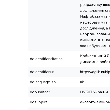
розрахунку шкод
дослідження ста
Нафтобаза у м. 
нафтобази у м. 
дослідження, а
неорганізовани
виникнення надз
яка набула чинн
Кобилецький Я. 
dc.identifier.citation
дипломна робота 
dc.identifier.uri
https://dglib.nu
dc.language.iso
uk
dc.publisher
НУБіП України
dc.subject
еколого-економі