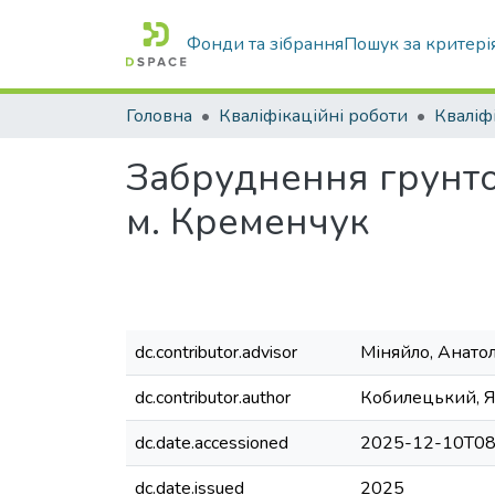
Фонди та зібрання
Пошук за критері
Головна
Кваліфікаційні роботи
Забруднення грунто
м. Кременчук
dc.contributor.advisor
Міняйло, Анато
dc.contributor.author
Кобилецький, Я
dc.date.accessioned
2025-12-10T08
dc.date.issued
2025