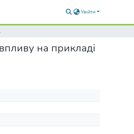
Увійти
і м. Кременчук
впливу на прикладі