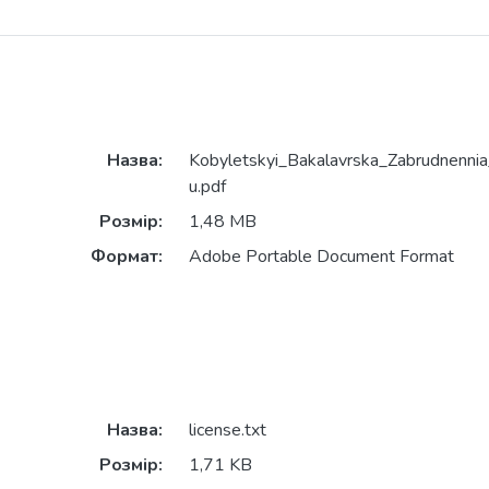
Назва:
Kobyletskyi_Bakalavrska_Zabrudnenni
u.pdf
Розмір:
1,48 MB
Формат:
Adobe Portable Document Format
Назва:
license.txt
Розмір:
1,71 KB