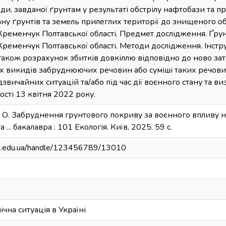
и, завданої ґрунтам у результаті обстрілу нафтобази та п
ну ґрунтів та земель прилеглих території до знищеного об’
Кременчук Полтавської області. Предмет дослідження. Ґрунт
Кременчук Полтавської області. Методи дослідження. Інст
 також розрахунок збитків довкіллю відповідно до ново 
х викидів забруднюючих речовин або суміші таких речови
вичайних ситуацій та/або під час дії воєнного стану та в
ості 13 квітня 2022 року.
О. Забруднення грунтового покриву за воєнного впливу на
... бакалавра : 101 Екологія. Київ, 2025. 59 с.
bip.edu.ua/handle/123456789/13010
чна ситуація в Україні