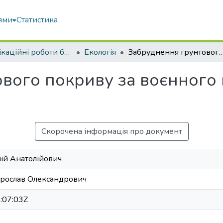
ями
Статистика
Кваліфікаційні роботи бакалаврів
Екологія
Забруднення грунтового покриву за воєнного впливу на приклад
вого покриву за воєнного 
Скорочена інформація про документ
лій Анатолійович
рослав Олександрович
:07:03Z