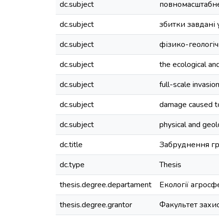
dc.subject
повномасштабн
dc.subject
збитки завдані
dc.subject
фізико-геологі
dc.subject
the ecological an
dc.subject
full-scale invasio
dc.subject
damage caused to
dc.subject
physical and geol
dc.title
Забруднення гр
dc.type
Thesis
thesis.degree.departament
Екології агросф
thesis.degree.grantor
Факультет захис