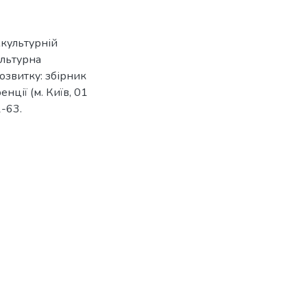
жкультурній
ультурна
розвитку: збірник
ції (м. Київ, 01
1-63.