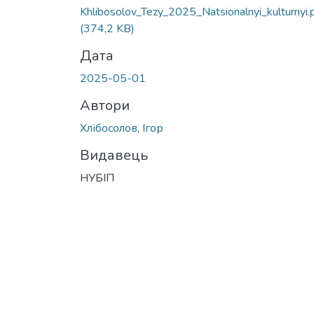
Khlibosolov_Tezy_2025_Natsionalnyi_kulturnyi.
(374,2 KB)
Дата
2025-05-01
Автори
Хлібосолов, Ігор
Видавець
НУБІП