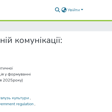
Увійти
ій комунікації:
ктичної
ія у формуванні
вня 2025року)
галузь культури
,
ernment regulation
,