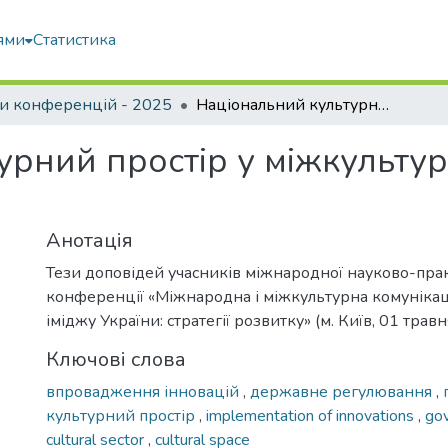
ями
Статистика
и конференцій - 2025
Національний культурний простір у міжкультурній комунікації: взаємодія культур
рний простір у міжкультурн
Анотація
Тези доповідей учасників міжнародної науково-пра
конференції «Міжнародна і міжкультурна комунікац
іміджу України: стратегії розвитку» (м. Київ, 01 тра
Ключові слова
впровадження інновацій
,
державне регулювання
,
культурний простір
,
implementation of innovations
,
gov
cultural sector
,
cultural space