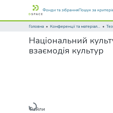
Фонди та зібрання
Пошук за критері
Головна
Конференції та матеріали конференцій
Тез
Національний культу
взаємодія культур
Вантажиться...
Файли