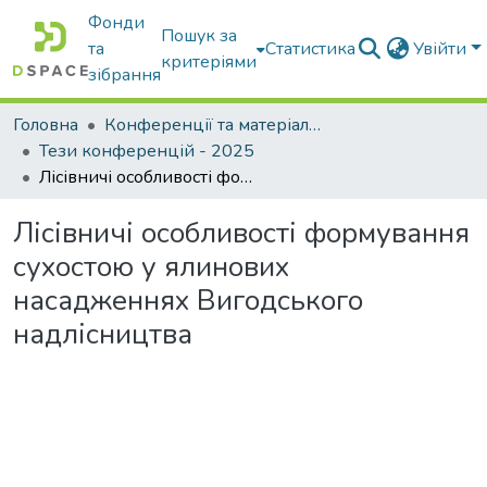
Фонди
Пошук за
та
Статистика
Увійти
критеріями
зібрання
Головна
Конференції та матеріали конференцій
Тези конференцій - 2025
Лісівничі особливості формування сухостою у ялинових насадженнях Вигодського надлісництва
Лісівничі особливості формування
сухостою у ялинових
насадженнях Вигодського
надлісництва