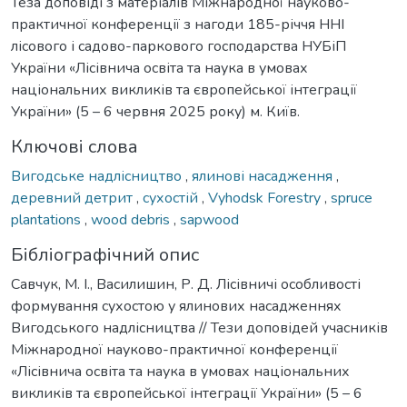
Теза доповіді з матеріалів Міжнародної науково-
практичної конференції з нагоди 185-річчя ННІ
лісового і садово-паркового господарства НУБіП
України «Лісівнича освіта та наука в умовах
національних викликів та європейської інтеграції
України» (5 – 6 червня 2025 року) м. Київ.
Ключові слова
Вигодське надлісництво
,
ялинові насадження
,
деревний детрит
,
сухостій
,
Vyhodsk Forestry
,
spruce
plantations
,
wood debris
,
sapwood
Бібліографічний опис
Савчук, М. І., Василишин, Р. Д. Лісівничі особливості
формування сухостою у ялинових насадженнях
Вигодського надлісництва // Тези доповідей учасників
Міжнародної науково-практичної конференції
«Лісівнича освіта та наука в умовах національних
викликів та європейської інтеграції України» (5 – 6