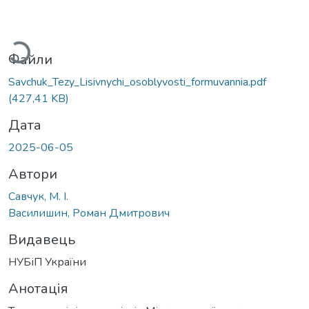
ажиться...
Файли
Savchuk_Tezy_Lisivnychi_osoblyvosti_formuvannia.pdf
(427,41 KB)
Дата
2025-06-05
Автори
Савчук, М. І.
Василишин, Роман Дмитрович
Видавець
НУБіП України
Анотація