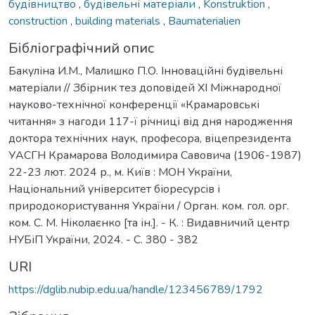
будівництво
,
будівельні матеріали
,
Konstruktion
,
construction
,
building materials
,
Baumaterialien
Бібліографічний опис
Бакуліна И.М., Малишко П.О. Інноваційні будівельні
матеріали // Збірник тез доповідей ХI Міжнародної
науково-технічної конференції «Крамаровські
читання» з нагоди 117-ї річниці від дня народження
доктора технічних наук, професора, віцепрезидента
УАСГН Крамарова Володимира Савовича (1906-1987)
22-23 лют. 2024 р., м. Київ : МОН України,
Національний університет біоресурсів і
природокористування України / Орган. ком. гол. орг.
ком. С. М. Ніколаєнко [та ін.]. - К. : Видавничий центр
НУБіП України, 2024. - С. 380 - 382
URI
https://dglib.nubip.edu.ua/handle/123456789/1792