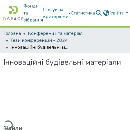
Фонди
Пошук за
та
Статистика
Увійти
критеріями
зібрання
Головна
Конференції та матеріали конференцій
Тези конференцій - 2024
Інноваційні будівельні матеріали
Інноваційні будівельні матеріали
иться...
Файли