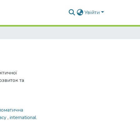
Увійти
ктичної
озвиток та
ломатична
macy
,
international