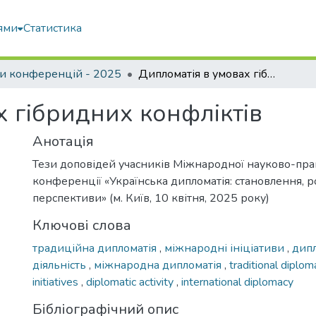
ями
Статистика
и конференцій - 2025
Дипломатія в умовах гібридних конфліктів
х гібридних конфліктів
Анотація
Тези доповідей учасників Міжнародної науково-пра
конференції «Українська дипломатія: становлення, р
перспективи» (м. Київ, 10 квітня, 2025 року)
Ключові слова
традиційна дипломатія
,
міжнародні ініціативи
,
дип
діяльність
,
міжнародна дипломатія
,
traditional diplo
initiatives
,
diplomatic activity
,
international diplomacy
Бібліографічний опис