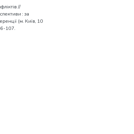
ліктів //
спективи : за
енції (м. Київ, 10
06-107.