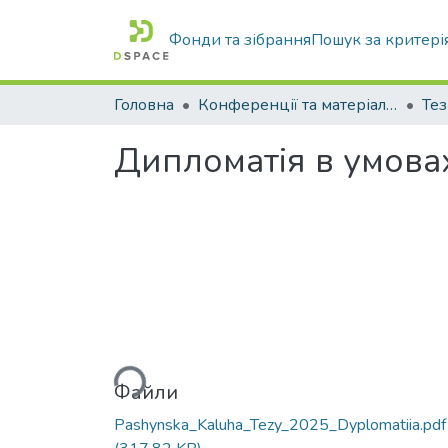
Фонди та зібрання
Пошук за критері
Головна
Конференції та матеріали конференцій
Тез
Дипломатія в умова
Вантажиться...
Файли
Pashynska_Kaluha_Tezy_2025_Dyplomatiia.pdf