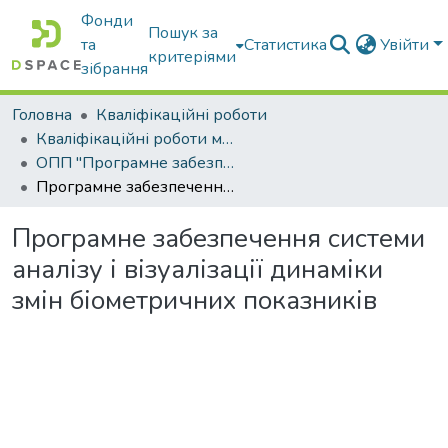
Фонди
Пошук за
та
Статистика
Увійти
критеріями
зібрання
Головна
Кваліфікаційні роботи
Кваліфікаційні роботи магістрів
ОПП "Програмне забезпечення інформаційних систем"
Програмне забезпечення системи аналізу і візуалізації динаміки змін біометричних показників
Програмне забезпечення системи
аналізу і візуалізації динаміки
змін біометричних показників