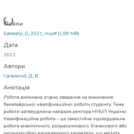
Вантажиться...
Файли
Sahalatyi_D_2021_m.pdf
(1,89 MB)
Дата
2021
Автори
Сагалатий, Д. В.
Анотація
Робота виконана згідно завдання на виконання
бакалаврської кваліфікаційної роботи студенту. Тема
роботи затверджена наказом ректора НУБіП України.
Кваліфікаційна робота – це самостійна індивідуальна
робота аналітичного, розрахункового, бізнесового або
організаційно-економічного характеру, що містить