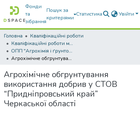
Фонди
Пошук за
та
Статистика
Увійти
критеріями
зібрання
Головна
Кваліфікаційні роботи
Кваліфікаційні роботи магістрів
ОПП "Агрохімія і ґрунтознавство"
Агрохімічне обгрунтування використання добрив у СТОВ “Придніпровський край” Черкаської області
Агрохімічне обгрунтування
використання добрив у СТОВ
“Придніпровський край”
Черкаської області