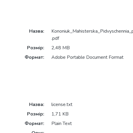
Назва:
Kononiuk_Mahisterska_Pidvyschennia_p
.pdf
Розмір:
2,48 MB
Формат:
Adobe Portable Document Format
Назва:
license.txt
Розмір:
1,71 KB
Формат:
Plain Text