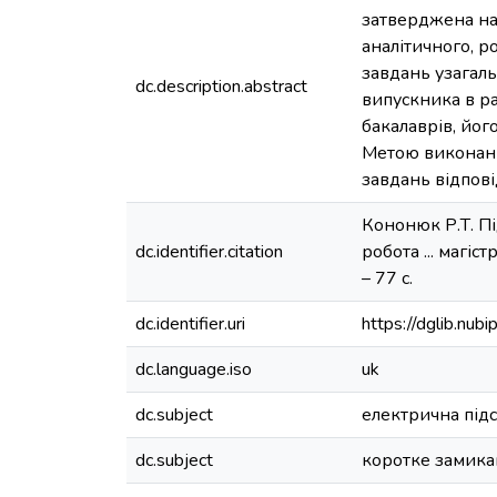
затверджена нак
аналітичного, р
завдань узагал
dc.description.abstract
випускника в ра
бакалаврів, йог
Метою виконанн
завдань відпов
Кононюк Р.Т. Пі
dc.identifier.citation
робота ... магіс
– 77 с.
dc.identifier.uri
https://dglib.nu
dc.language.iso
uk
dc.subject
електрична підс
dc.subject
коротке замика