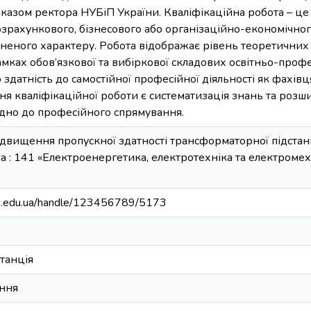
азом ректора НУБіП України. Кваліфікаційна робота – це 
озрахункового, бізнесового або організаційно-економічног
ьненого характеру. Робота відображає рівень теоретичних
мках обов’язкової та вибіркової складових освітньо-проф
о здатність до самостійної професійної діяльності як фахів
я кваліфікаційної роботи є систематизація знань та роз
ідно до професійного спрямування.
двищення пропускної здатності трансформаторної підстанц
тра : 141 «Електроенергетика, електротехніка та електромех
bip.edu.ua/handle/123456789/5173
танція
ння