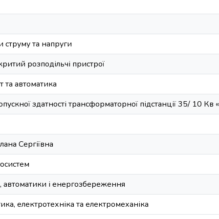
 струму та напруги
критий розподільчі пристрої
т та автоматика
ускної здатності трансформаторної підстанції 35/ 10 Кв 
лана Сергіївна
госистем
, автоматики і енергозбереження
ика, електротехніка та електромеханіка