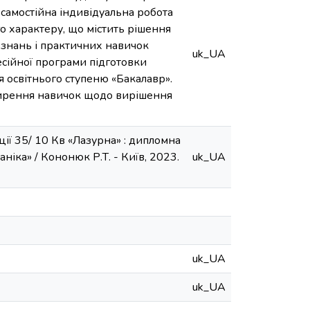
самостійна індивідуальна робота
о характеру, що містить рішення
 знань і практичних навичок
uk_UA
есійної програми підготовки
ця освітнього ступеню «Бакалавр».
ширення навичок щодо вирішення
ії 35/ 10 Кв «Лазурна» : дипломна
аніка» / Кононюк Р.Т. - Київ, 2023.
uk_UA
uk_UA
uk_UA