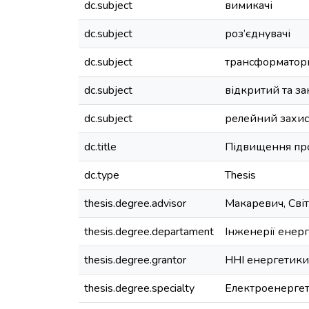
dc.subject
вимикачі
dc.subject
роз’єднувачі
dc.subject
трансформатори
dc.subject
відкритий та за
dc.subject
релейний захис
dc.title
Підвищення проп
dc.type
Thesis
thesis.degree.advisor
Макаревич, Світ
thesis.degree.departament
Інженерії енер
thesis.degree.grantor
ННІ енергетики
thesis.degree.specialty
Електроенергет