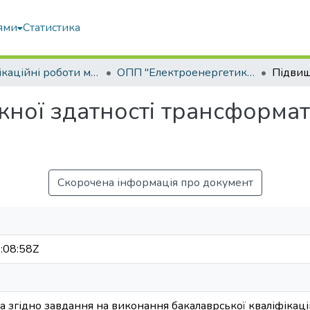
ями
Статистика
Кваліфікаційні роботи магістрів
ОПП "Електроенергетика, електротехніка та електромеханіка"
ої здатності трансформато
Скорочена інформація про документ
:08:58Z
 згідно завдання на виконання бакалаврської кваліфікаці