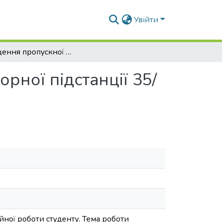
Увійти
Підвищення пропускної здатності трансформаторної підстанції 35/ 10 Кв «Лазурна»
рної підстанції 35/
йної роботи студенту. Тема роботи