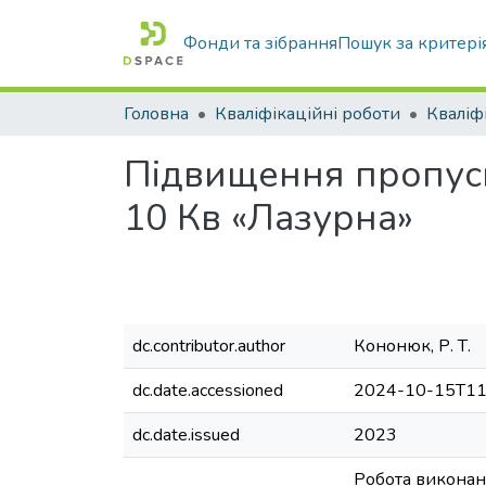
Фонди та зібрання
Пошук за критері
Головна
Кваліфікаційні роботи
Підвищення пропускн
10 Кв «Лазурна»
dc.contributor.author
Кононюк, Р. Т.
dc.date.accessioned
2024-10-15T11
dc.date.issued
2023
Робота виконана