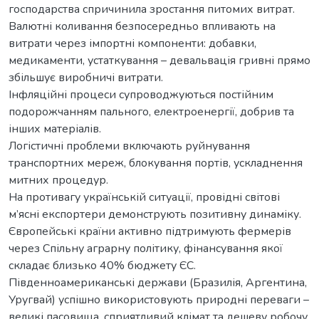
господарства спричинила зростання питомих витрат.
Валютні коливання безпосередньо впливають на
витрати через імпортні компоненти: добавки,
медикаменти, устаткування – девальвація гривні прямо
збільшує виробничі витрати.
Інфляційні процеси супроводжуються постійним
подорожчанням пального, електроенергії, добрив та
інших матеріалів.
Логістичні проблеми включають руйнування
транспортних мереж, блокування портів, ускладнення
митних процедур.
На противагу українській ситуації, провідні світові
м’ясні експортери демонструють позитивну динаміку.
Європейські країни активно підтримують фермерів
через Спільну аграрну політику, фінансування якої
складає близько 40% бюджету ЄС.
Південноамериканські держави (Бразилія, Аргентина,
Уругвай) успішно використовують природні переваги –
великі пасовища, сприятливий клімат та дешеву робочу