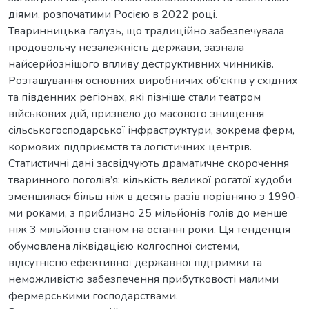
діями, розпочатими Росією в 2022 році.
Тваринницька галузь, що традиційно забезпечувала
продовольчу незалежність держави, зазнала
найсерйознішого впливу деструктивних чинників.
Розташування основних виробничих об’єктів у східних
та південних регіонах, які пізніше стали театром
військових дій, призвело до масового знищення
сільськогосподарської інфраструктури, зокрема ферм,
кормових підприємств та логістичних центрів.
Статистичні дані засвідчують драматичне скорочення
тваринного поголів’я: кількість великої рогатої худоби
зменшилася більш ніж в десять разів порівняно з 1990-
ми роками, з приблизно 25 мільйонів голів до менше
ніж 3 мільйонів станом на останні роки. Ця тенденція
обумовлена ліквідацією колгоспної системи,
відсутністю ефективної державної підтримки та
неможливістю забезпечення прибутковості малими
фермерськими господарствами.