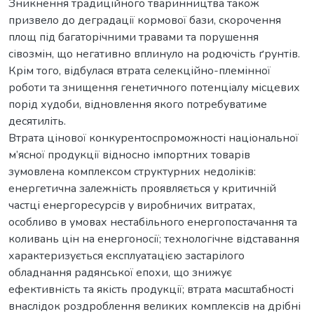
Зникнення традиційного тваринництва також
призвело до деградації кормової бази, скорочення
площ під багаторічними травами та порушення
сівозмін, що негативно вплинуло на родючість ґрунтів.
Крім того, відбулася втрата селекційно-племінної
роботи та знищення генетичного потенціалу місцевих
порід худоби, відновлення якого потребуватиме
десятиліть.
Втрата цінової конкурентоспроможності національної
м’ясної продукції відносно імпортних товарів
зумовлена комплексом структурних недоліків:
енергетична залежність проявляється у критичній
частці енергоресурсів у виробничих витратах,
особливо в умовах нестабільного енергопостачання та
коливань цін на енергоносії; технологічне відставання
характеризується експлуатацією застарілого
обладнання радянської епохи, що знижує
ефективність та якість продукції; втрата масштабності
внаслідок роздроблення великих комплексів на дрібні