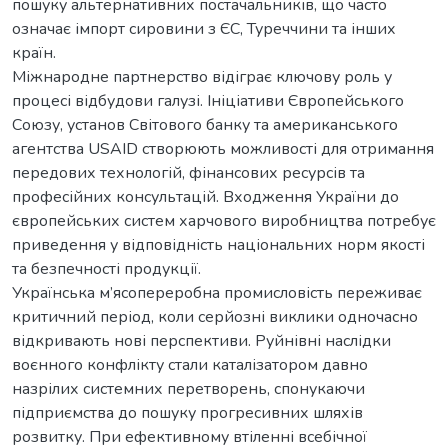
пошуку альтернативних постачальників, що часто
означає імпорт сировини з ЄС, Туреччини та інших
країн.
Міжнародне партнерство відіграє ключову роль у
процесі відбудови галузі. Ініціативи Європейського
Союзу, установ Світового банку та американського
агентства USAID створюють можливості для отримання
передових технологій, фінансових ресурсів та
професійних консультацій. Входження України до
європейських систем харчового виробництва потребує
приведення у відповідність національних норм якості
та безпечності продукції.
Українська м’ясопереробна промисловість переживає
критичний період, коли серйозні виклики одночасно
відкривають нові перспективи. Руйнівні наслідки
воєнного конфлікту стали каталізатором давно
назрілих системних перетворень, спонукаючи
підприємства до пошуку прогресивних шляхів
розвитку. При ефективному втіленні всебічної