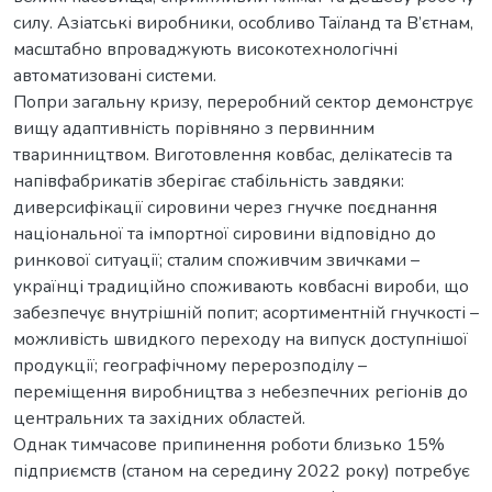
силу. Азіатські виробники, особливо Таїланд та В’єтнам,
масштабно впроваджують високотехнологічні
автоматизовані системи.
Попри загальну кризу, переробний сектор демонструє
вищу адаптивність порівняно з первинним
тваринництвом. Виготовлення ковбас, делікатесів та
напівфабрикатів зберігає стабільність завдяки:
диверсифікації сировини через гнучке поєднання
національної та імпортної сировини відповідно до
ринкової ситуації; сталим споживчим звичками –
українці традиційно споживають ковбасні вироби, що
забезпечує внутрішній попит; асортиментній гнучкості –
можливість швидкого переходу на випуск доступнішої
продукції; географічному перерозподілу –
переміщення виробництва з небезпечних регіонів до
центральних та західних областей.
Однак тимчасове припинення роботи близько 15%
підприємств (станом на середину 2022 року) потребує