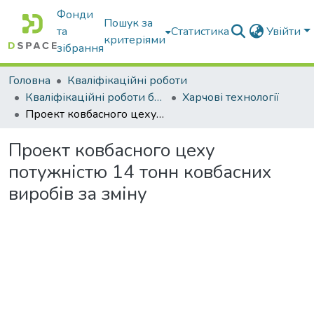
Фонди
Пошук за
та
Статистика
Увійти
критеріями
зібрання
Головна
Кваліфікаційні роботи
Кваліфікаційні роботи бакалаврів
Харчові технології
Проект ковбасного цеху потужністю 14 тонн ковбасних виробів за зміну
Проект ковбасного цеху
потужністю 14 тонн ковбасних
виробів за зміну