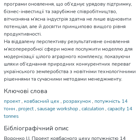
програми оновлення, що об’єднує урядову підтримку,
бізнес-інвестиції та зарубіжне співробітництво,
вітчизняна м’ясна індустрія здатна не лише відновити
потенціал, але й досягти принципово вищого рівня
продуктивності.
На віддалену перспективу результативне оновлення
м’ясопереробної сфери може послужити моделлю для
модернізації цілого аграрного комплексу, показуючи
шляхи об’єднання природних конкурентних переваг
українського землеробства з новітніми технологічними
рішеннями та сучасними методами менеджменту.
Ключові слова
проект
,
ковбасний цех
,
розрахунок
,
потужність 14
тонн
,
project
,
sausage workshop
,
calculation
,
capacity 14
tonnes
Бібліографічний опис
Воронко І.І. Проект ковбасного цеху потужністю 14