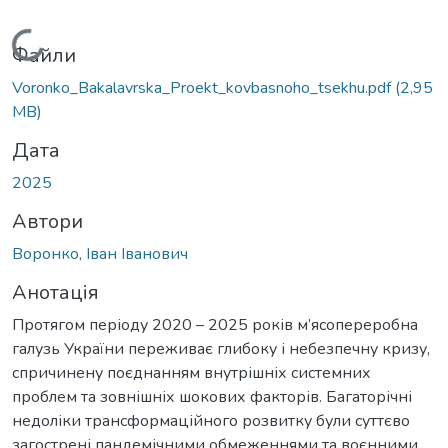
антажиться...
Файли
Voronko_Bakalavrska_Proekt_kovbasnoho_tsekhu.pdf
(2,95
MB)
Дата
2025
Автори
Воронко, Іван Іванович
Анотація
Протягом періоду 2020 – 2025 років м’ясопереробна
галузь України переживає глибоку і небезпечну кризу,
спричинену поєднанням внутрішніх системних
проблем та зовнішніх шокових факторів. Багаторічні
недоліки трансформаційного розвитку були суттєво
загострені пандемічними обмеженнями та воєнними