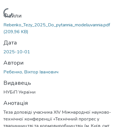
Вантажиться...
Файли
Rebenko_Tezy_2025_Do_pytannia_modeliuvannia.pdf
(209,96 KB)
Дата
2025-10-01
Автори
Ребенко, Віктор Іванович
Видавець
НУБіП України
Анотація
Теза доповіді учасника XІV Міжнародної науково-
технічної конференції «Технічний прогрес у
тваринництві та кормовиробництві» (м. Київ, смт