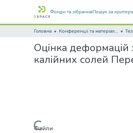
Фонди та зібрання
Пошук за критері
Головна
Конференції та матеріали конференцій
Тез
Оцінка деформацій 
калійних солей Пер
Файли