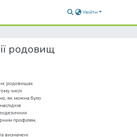
Увійти
рії родовищ
аних родовищах
тому числі
но, як можна було
наслідків
геодезичних
ерним профілям,
та визначені