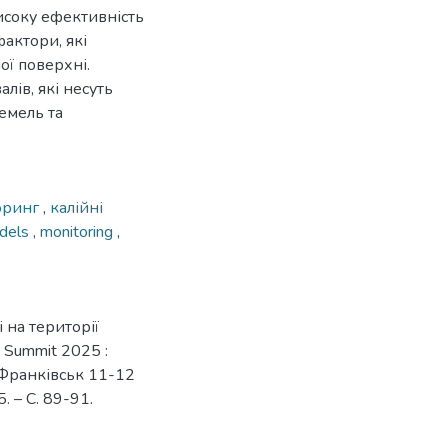
исоку ефективність
актори, які
ої поверхні.
лів, які несуть
емель та
оринг
,
калійні
odels
,
monitoring
,
і на території
 Summit 2025 :
-Франківськ 11-12
. – С. 89-91.