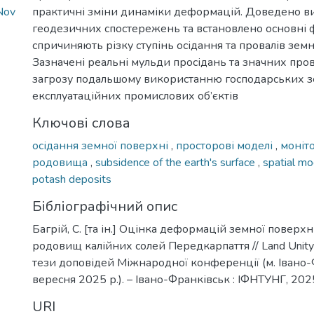
Nov
практичні зміни динаміки деформацій. Доведено в
геодезичних спостережень та встановлено основні ф
спричиняють різку ступінь осідання та провалів земн
Зазначені реальні мульди просідань та значних прова
загрозу подальшому використанню господарських з
експлуатаційних промислових об’єктів
Ключові слова
осідання земної поверхні
,
просторові моделі
,
моніт
родовища
,
subsidence of the earth's surface
,
spatial m
potash deposits
Бібліографічний опис
Багрій, С. [та ін.] Оцінка деформацій земної поверхн
родовищ калійних солей Передкарпаття // Land Unity
тези доповідей Міжнародної конференції (м. Івано
вересня 2025 р.). – Івано-Франківськ : ІФНТУНГ, 2025
URI