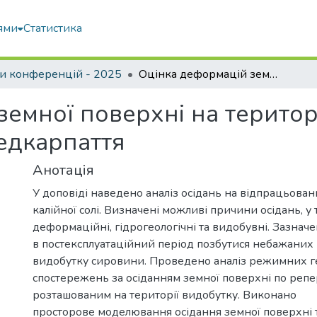
ями
Статистика
и конференцій - 2025
Оцінка деформацій земної поверхні на території родовищ калійних солей Передкарпаття
земної поверхні на терито
едкарпаття
Анотація
У доповіді наведено аналіз осідань на відпрацьов
калійної солі. Визначені можливі причини осідань, у 
деформаційні, гідрогеологічні та видобувні. Зазначе
в постексплуатаційний період позбутися небажаних 
видобутку сировини. Проведено аналіз режимних 
спостережень за осіданням земної поверхні по реп
розташованим на території видобутку. Виконано
просторове моделювання осідання земної поверхні 