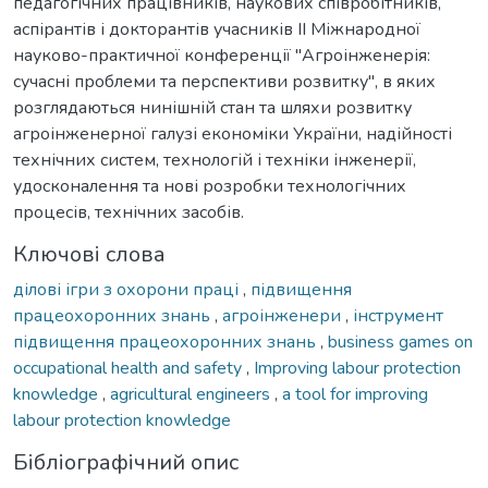
педагогічних працівників, наукових співробітників,
аспірантів і докторантів учасників ІІ Міжнародної
науково-практичної конференції "Агроінженерія:
сучасні проблеми та перспективи розвитку", в яких
розглядаються нинішній стан та шляхи розвитку
агроінженерної галузі економіки України, надійності
технічних систем, технологій і техніки інженерії,
удосконалення та нові розробки технологічних
процесів, технічних засобів.
Ключові слова
ділові ігри з охорони праці
,
підвищення
працеохоронних знань
,
агроінженери
,
інструмент
підвищення працеохоронних знань
,
business games on
occupational health and safety
,
Improving labour protection
knowledge
,
agricultural engineers
,
a tool for improving
labour protection knowledge
Бібліографічний опис