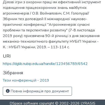
Ділові ігри з охорони праці як ефективний інструмент
підвищення працеохоронних знань майбутніх
агроінженерів / О.В. Войналович, С.М. Голопура//
Збірник тез доповідей ІІ міжнародної науково-
практичної конференції "Агроінженерія: сучасні
проблеми та перспективи розвитку" (7-8 листопада
2019 року) присвячена 90-й річниці з дня заснування
механіко-технологічного факультету НУБіП України -
К. : НУБіП України, 2019. – 113-114 с.
URI
https://dglib.nubip.edu.ua/handle/123456789/6542
Зібрання
Тези конференцій - 2019
Повна інформація про документ
DSpace software
copyright © 2002-2026
LYRASIS