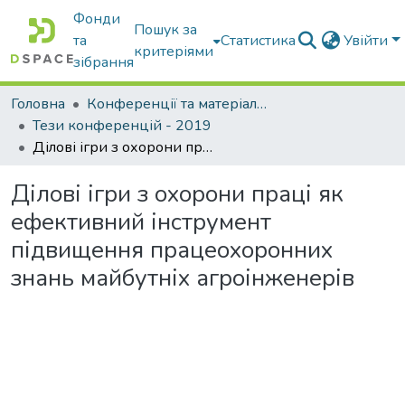
Фонди
Пошук за
та
Статистика
Увійти
критеріями
зібрання
Головна
Конференції та матеріали конференцій
Тези конференцій - 2019
Ділові ігри з охорони праці як ефективний інструмент підвищення працеохоронних знань майбутніх агроінженерів
Ділові ігри з охорони праці як
ефективний інструмент
підвищення працеохоронних
знань майбутніх агроінженерів