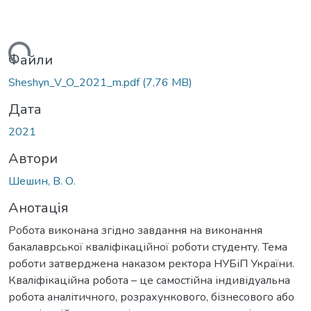
житься...
Файли
Sheshyn_V_O_2021_m.pdf
(7,76 MB)
Дата
2021
Автори
Шешин, В. О.
Анотація
Робота виконана згідно завдання на виконання
бакалаврської кваліфікаційної роботи студенту. Тема
роботи затверджена наказом ректора НУБіП України.
Кваліфікаційна робота – це самостійна індивідуальна
робота аналітичного, розрахункового, бізнесового або