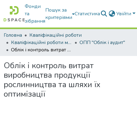
Фонди
Пошук за
та
Статистика
Увійти
критеріями
зібрання
Головна
Кваліфікаційні роботи
Кваліфікаційні роботи магістрів
ОПП "Облік і аудит"
Облік і контроль витрат виробництва продукції рослинництва та шляхи їх оптимізації
Облік і контроль витрат
виробництва продукції
рослинництва та шляхи їх
оптимізації