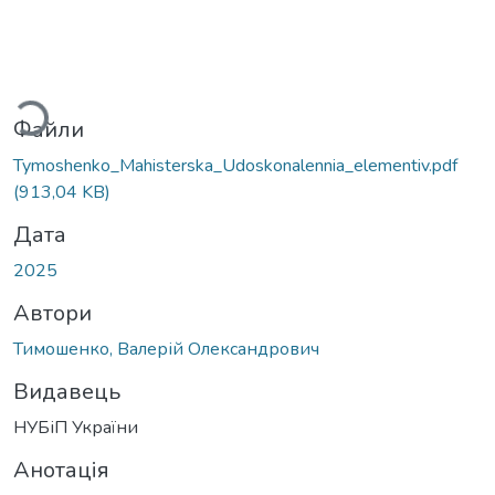
ажиться...
Файли
Tymoshenko_Mahisterska_Udoskonalennia_elementiv.pdf
(913,04 KB)
Дата
2025
Автори
Тимошенко, Валерій Олександрович
Видавець
НУБіП України
Анотація