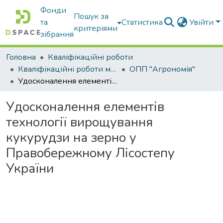
Фонди
Пошук за
та
Статистика
Увійти
критеріями
зібрання
Головна
Кваліфікаційні роботи
Кваліфікаційні роботи магістрів
ОПП "Агрономія"
Удосконалення елементів технології вирощування кукурудзи на зерно у Правобережному Лісостепу України
Удосконалення елементів
технології вирощування
кукурудзи на зерно у
Правобережному Лісостепу
України