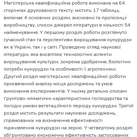
Магістерська кваліфікаційна робота виконана на 64
сторінках друкованого тексту, містить 17 таблиць,
включає 4 основних розділи, висновки та пропозиції
виробництву, список джерел літератури в кількості 54
найменування. У першому розділі роботи розглянуто
сучасний стан та перспективи вирощування кукурудзи
як в Україні, так і у світі. Проведено огляд наукової
літератури, яка висвітлює технологічні аспекти
вирощування культури, зокрема удобрення, біологічні
потреби кукурудзи та особливості її агротехніки.
Другий розділ магістерської кваліфікаційної роботи
присвячений аналізу місця досліджень та умов
виконання експериментів. У ньому детально описані
ґрунтово-кліматичні характеристики господарства та
погодні умови вегетаційного періоду кукурудзи. Третій
розділ містить результати наукових досліджень,
спрямованих на визначення ефективності
підживлення кукурудзи на зерно. У четвертому розділі
обґрунтовано економічну ефективність застосованих