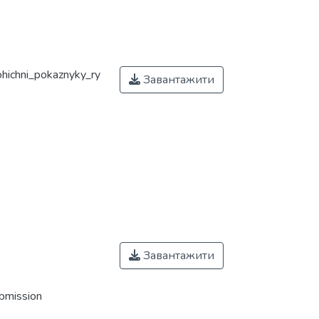
hichni_pokaznyky_ry
Завантажити
Завантажити
ubmission