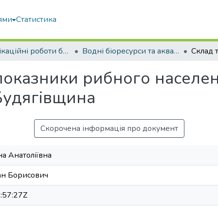
ями
Статистика
Кваліфікаційні роботи бакалаврів
Водні біоресурси та аквакультура
і показники рибного населе
Будягівщина
Скорочена інформація про документ
на Анатоліївна
ан Борисович
:57:27Z