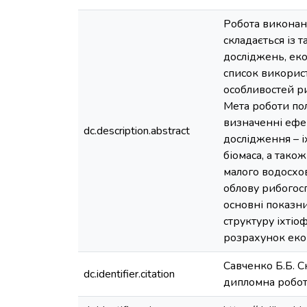
Робота виконана
складається із т
досліджень, еко
список використ
особливостей р
Мета роботи поля
визначенні ефек
dc.description.abstract
дослідження – 
біомаса, а тако
малого водосхо
облову рибогосп
основні показни
структуру іхтіо
розрахунок еко
Савченко Б.Б. С
dc.identifier.citation
дипломна робота 