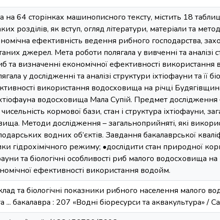
 на 64 сторінках машинописного тексту, містить 18 таблиць
аких розділів, як вступ, огляд літератури, матеріали та ме
номічна ефективність ведення рибного господарства, захо
аних джерел. Мета роботи полягала у вивченні та аналізі с
иб та визначенні економічної ефективності використання 
гала у дослідженні та аналізі структури іхтіофауни та її б
тивності використання водосховища на річці Будягівщина 
іхтіофауна водосховища Мала Супій. Предмет дослідження 
ж чисельність кормової бази, стан і структура іхтіофауни, 
вища. Методи дослідження – загальноприйняті, які викори
одарських водних об’єктів. Завдання бакалаврської квалі
ки гідрохімічного режиму; •дослідити стан природної кор
фауни та біологічні особливості риб малого водосховища на
номічної ефективності використання водойм.
клад та біологічні показники рибного населення малого во
... бакалавра : 207 «Водні біоресурси та аквакультура» / Сав