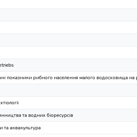
etriebs
ічні показники рибного населення малого водосховища на 
іхтіології
инництва та водних біоресурсів
и та аквакультура