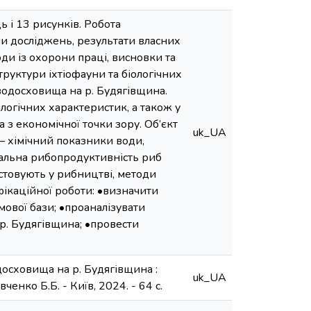
 і 13 рисунків. Робота
тоди досліджень, результати власних
ди із охорони праці, висновки та
труктури іхтіофауни та біологічних
водосховища на р. Будягівщина.
іологічних характеристик, а також у
з економічної точки зору. Об’єкт
uk_UA
– хімічний показники води,
загальна рибопродуктивність риб
стовують у рибництві, методи
фікаційної роботи: •визначити
мової бази; •проаналізувати
 р. Будягівщина; •провести
досховища на р. Будягівщина :
uk_UA
ченко Б.Б. - Київ, 2024. - 64 с.