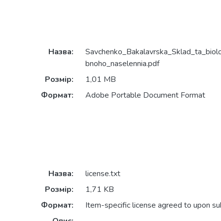
Назва:
Savchenko_Bakalavrska_Sklad_ta_biolo
bnoho_naselennia.pdf
Розмір:
1,01 MB
Формат:
Adobe Portable Document Format
Назва:
license.txt
Розмір:
1,71 KB
Формат:
Item-specific license agreed to upon s