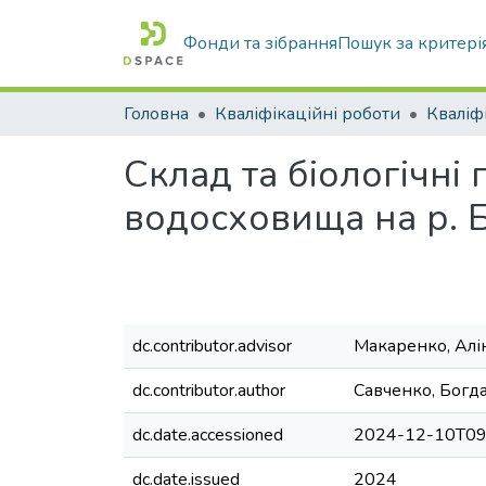
Фонди та зібрання
Пошук за критері
Головна
Кваліфікаційні роботи
Склад та біологічн
водосховища на р. 
dc.contributor.advisor
Макаренко, Алі
dc.contributor.author
Савченко, Богд
dc.date.accessioned
2024-12-10T09
dc.date.issued
2024