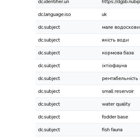
dc.identifier.uri
https://dglib.nu
dc.language.iso
uk
dc.subject
мале водосхов
dc.subject
якість води
dc.subject
кормова база
dc.subject
іхтіофауна
dc.subject
рентабельність
dc.subject
small reservoir
dc.subject
water quality
dc.subject
fodder base
dc.subject
fish fauna