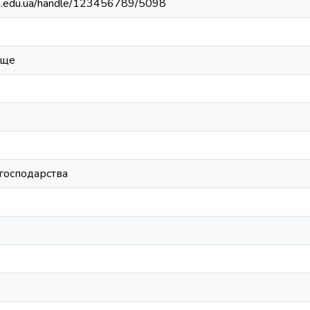
bip.edu.ua/handle/123456789/5098
ище
 господарства