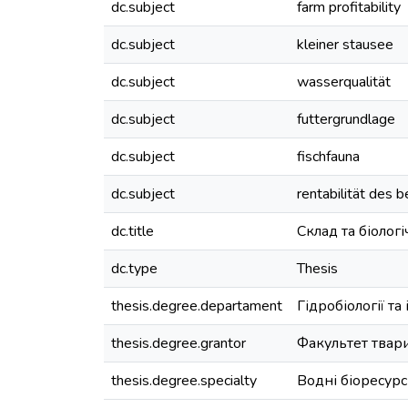
dc.subject
farm profitability
dc.subject
kleiner stausee
dc.subject
wasserqualität
dc.subject
futtergrundlage
dc.subject
fischfauna
dc.subject
rentabilität des b
dc.title
Склад та біолог
dc.type
Thesis
thesis.degree.departament
Гідробіології та 
thesis.degree.grantor
Факультет твар
thesis.degree.specialty
Водні біоресурс