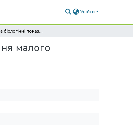
Увійти
Склад та біологічні показники рибного населення малого водосховища на р. Будягівщина
ння малого