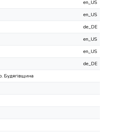
en_US
en_US
de_DE
en_US
en_US
de_DE
р. Будягівщина