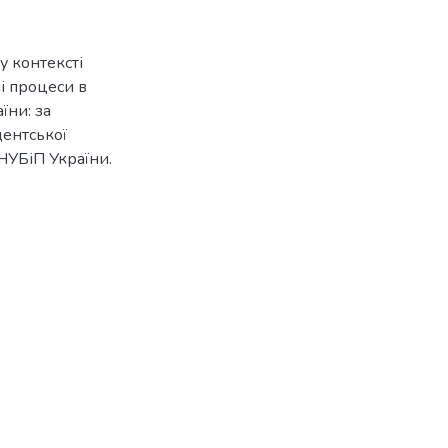
у контексті
ні процеси в
їни: за
дентської
 НУБіП України.