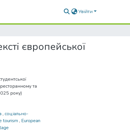
Увійти
ексті європейської
студентської
-ресторанному та
2025 року)
ка
,
соціально-
ve tourism
,
European
itage