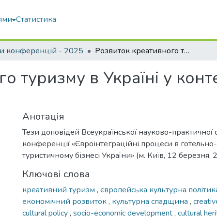
ями
Статистика
и конференцій - 2025
Розвиток креативного туризму в Україні у контексті європейської культурної політики
о туризму в Україні у конт
Анотація
Тези доповідей Всеукраїнської науково-практичної 
конференції «Євроінтеграційні процеси в готельно
туристичному бізнесі України» (м. Київ, 12 березня, 
Ключові слова
креативний туризм
,
європейська культурна політи
економічний розвиток
,
культурна спадщина
,
creati
cultural policy
,
socio-economic development
,
cultural her