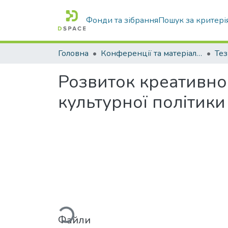
Фонди та зібрання
Пошук за критері
Головна
Конференції та матеріали конференцій
Тез
Розвиток креативног
культурної політики
Вантажиться...
Файли