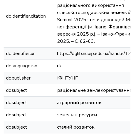
раціонального використання
сільськогосподарських земель // L
dc.identifier.citation
Summit 2025 : тези доповідей Мі
конференції (м. Івано-Франківсь
вересня 2025 р.). – Івано-Франків
2025. – С. 62-63.
dc.identifier.uri
https://dglib.nubip.edu.ua/handle
dc.language.iso
uk
dc.publisher
ІФНТУНГ
dc.subject
раціональне землекористування
dc.subject
аграрний розвиток
dc.subject
земельні ресурси
dc.subject
сталий розвиток