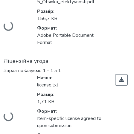
5_Otsinka_efektyvnosti.pdf
Розмір:
Вантажиться...
156,7 KB
Формат:
Adobe Portable Document
Format
Ліцензійна угода
Зараз показуємо
1 - 1 з 1
Назва:
license.txt
Розмір:
1,71 KB
Вантажиться...
Формат:
Item-specific license agreed to
upon submission