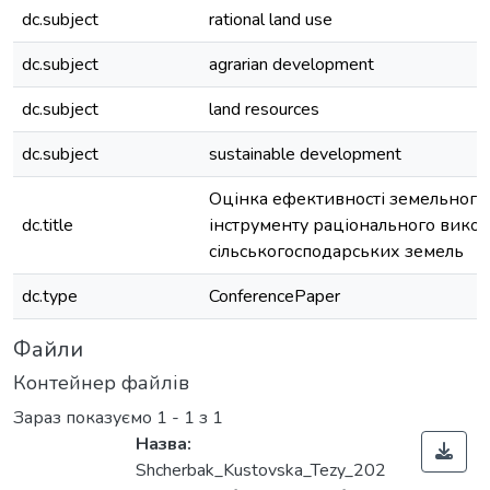
dc.subject
rational land use
dc.subject
agrarian development
dc.subject
land resources
dc.subject
sustainable development
Оцінка ефективності земельного 
dc.title
інструменту раціонального вико
сільськогосподарських земель
dc.type
ConferencePaper
Файли
Контейнер файлів
Зараз показуємо
1 - 1 з 1
Назва:
Shcherbak_Kustovska_Tezy_202