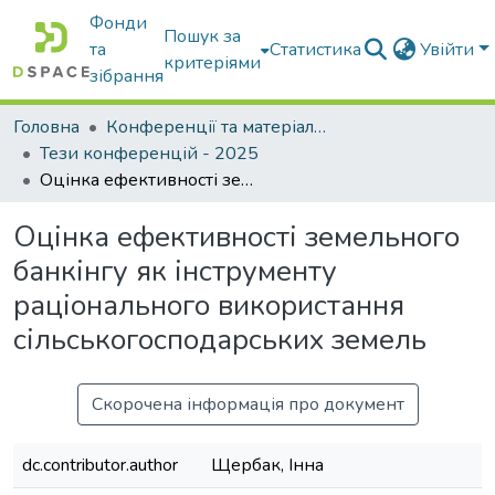
Фонди
Пошук за
та
Статистика
Увійти
критеріями
зібрання
Головна
Конференції та матеріали конференцій
Тези конференцій - 2025
Оцінка ефективності земельного банкінгу як інструменту раціонального використання сільськогосподарських земель
Оцінка ефективності земельного
банкінгу як інструменту
раціонального використання
сільськогосподарських земель
Скорочена інформація про документ
dc.contributor.author
Щербак, Інна