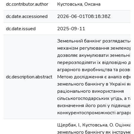
dc.contributor.author
Кустовська, Оксана
dc.date.accessioned
2026-06-01T08:18:38Z
dc.date.issued
2025-09-11
Земельний банкінг розглядається
механізм регулювання землекори
дозволяє акумулювати земельні д
перерозподіляти їх відповідно до
аграрного виробництва та розвит
dc.description.abstract
Метою дослідження є аналіз ефек
земельного банкінгу в Україні як
раціонального використання
сільськогосподарських угідь, а т
визначення його ролі у підвищен
конкурентоспроможності аграрно
Щербак, І., Кустовська, О. Оцінка
земельного банкінгу як інструме