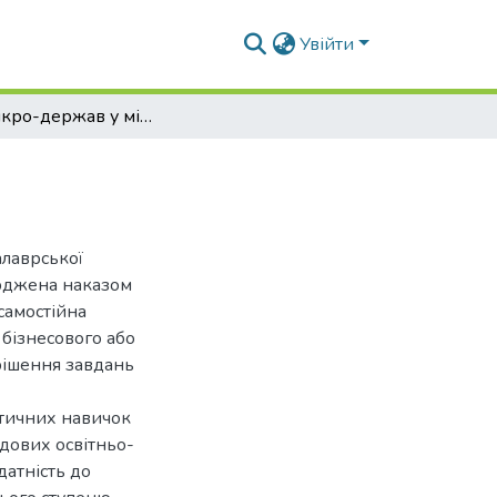
Увійти
Роль мікро-держав у міжнародних відносинах
алаврської
ерджена наказом
самостійна
 бізнесового або
рішення завдань
ктичних навичок
адових освітньо-
датність до