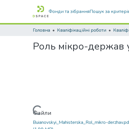
Фонди та зібрання
Пошук за критері
Головна
Кваліфікаційні роботи
Роль мікро-держав 
Вантажиться...
Файли
Buianovskyi_Mahisterska_Rol_mikro-derzhav.pd