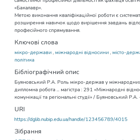
самостійної професійної діяльності як фахівця освіт
«Бакалавр».
Метою виконання кваліфікаційної роботи є системат
розширення навичок щодо вирішення завдань відп
професійного спрямування.
Ключові слова
мікро-держави
,
міжнародні відносини
,
місто-дер
політика
Бібліографічний опис
Буяновський Р.А. Роль мікро-держав у міжнародних
дипломна робота ... магістра : 291 «Міжнародні відно
комунікації та регіональні студії» / Буяновський Р.А. -
URI
https://dglib.nubip.edu.ua/handle/123456789/4015
Зібрання