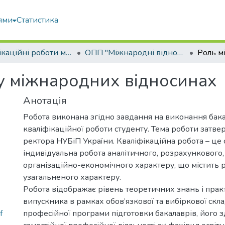
ями
Статистика
Кваліфікаційні роботи магістрів
ОПП "Міжнародні відносини, суспільні комунікації та регіональні студії"
у міжнародних відносинах
Анотація
Робота виконана згідно завдання на виконання бак
кваліфікаційної роботи студенту. Тема роботи затв
ректора НУБіП України. Кваліфікаційна робота – це 
індивідуальна робота аналітичного, розрахункового,
організаційно-економічного характеру, що містить 
узагальненого характеру.
Робота відображає рівень теоретичних знань і пра
випускника в рамках обов’язкової та вибіркової скл
f
професійної програми підготовки бакалаврів, його з