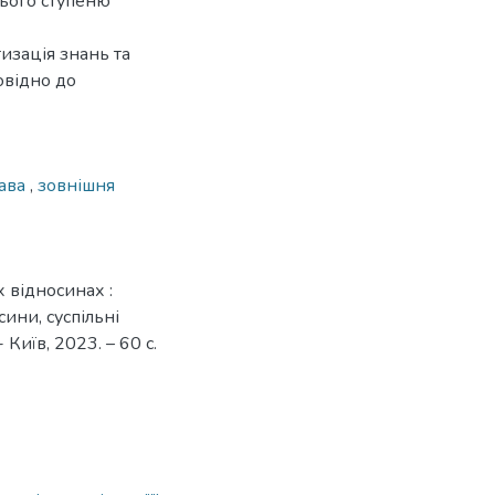
нього ступеню
изація знань та
овідно до
жава
,
зовнішня
 відносинах :
сини, суспільні
 Київ, 2023. – 60 с.