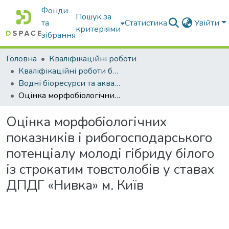
Фонди
Пошук за
та
Статистика
Увійти
критеріями
зібрання
Головна
Кваліфікаційні роботи
Кваліфікаційні роботи бакалаврів
Водні біоресурси та аквакультура
Оцінка морфобіологічних показників і рибогосподарського потенціалу молоді гібриду білого із строкатим товстолобів у ставах ДПДГ «Нивка» м. Київ
Оцінка морфобіологічних
показників і рибогосподарського
потенціалу молоді гібриду білого
із строкатим товстолобів у ставах
ДПДГ «Нивка» м. Київ