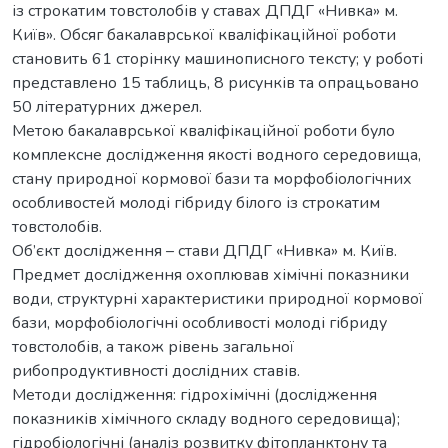
із строкатим товстолобів у ставах ДПДГ «Нивка» м.
Київ». Обсяг бакалаврської кваліфікаційної роботи
становить 61 сторінку машинописного тексту; у роботі
представлено 15 таблиць, 8 рисунків та опрацьовано
50 літературних джерел.
Метою бакалаврської кваліфікаційної роботи було
комплексне дослідження якості водного середовища,
стану природної кормової бази та морфобіологічних
особливостей молоді гібриду білого із строкатим
товстолобів.
Об’єкт дослідження – стави ДПДГ «Нивка» м. Київ.
Предмет дослідження охоплював хімічні показники
води, структурні характеристики природної кормової
бази, морфобіологічні особливості молоді гібриду
товстолобів, а також рівень загальної
рибопродуктивності дослідних ставів.
Методи дослідження: гідрохімічні (дослідження
показників хімічного складу водного середовища);
гідробіологічні (аналіз розвитку фітопланктону та