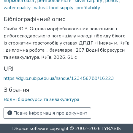
кормова база
,
рентабельність
,
silver carp fry
,
ponds
,
water quality
,
natural food supply
,
profitability
Бібліографічний опис
Скиба Ю.В. Оцінка морфобіологічних показників і
рибогосподарського потенціалу молоді гібриду білого
із строкатим товстолобів у ставах ДПДГ «Нивка» м. Київ
: дипломна робота ... бакалавра : 207 Водні біоресурси
та аквакультура. Київ, 2026. 61 с.
URI
https://dglib.nubip.edu.ua/handle/123456789/16223
Зібрання
Водні біоресурси та аквакультура
Повна інформація про документ
DSpace software
copyright © 2002-2026
LYRASIS