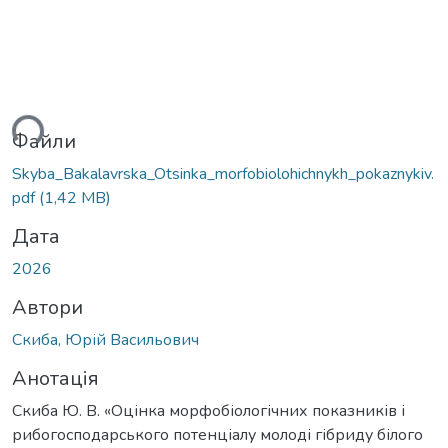
ься...
Файли
Skyba_Bakalavrska_Otsinka_morfobiolohichnykh_pokaznykiv.
pdf
(1,42 MB)
Дата
2026
Автори
Скиба, Юрій Васильович
Анотація
Скиба Ю. В. «Оцінка морфобіологічних показників і
рибогосподарського потенціалу молоді гібриду білого