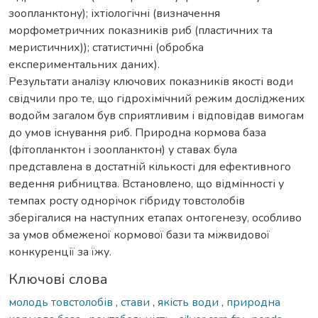
зоопланктону); іхтіологічні (визначення
морфометричних показників риб (пластичних та
меристичних)); статистичні (обробка
експериментальних даних).
Результати аналізу ключових показників якості води
свідчили про те, що гідрохімічний режим досліджених
водойм загалом був сприятливим і відповідав вимогам
до умов існування риб. Природна кормова база
(фітопланктон і зоопланктон) у ставах була
представлена в достатній кількості для ефективного
ведення рибництва. Встановлено, що відмінності у
темпах росту однорічок гібриду товстолобів
зберігалися на наступних етапах онтогенезу, особливо
за умов обмеженої кормової бази та міжвидової
конкуренції за їжу.
Ключові слова
молодь товстолобів
,
стави
,
якість води
,
природна