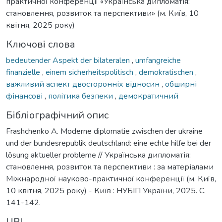
практичної конференції «Українська дипломатія:
становлення, розвиток та перспективи» (м. Київ, 10
квітня, 2025 року)
Ключові слова
bedeutender Aspekt der bilateralen
,
umfangreiche
finanzielle
,
einem sicherheitspolitisch
,
demokratischen
,
важливий аспект двосторонніх відносин
,
обширні
фінансові
,
політика безпеки
,
демократичний
Бібліографічний опис
Frashchenko A. Moderne diplomatie zwischen der ukraine
und der bundesrepublik deutschland: eine echte hilfe bei der
lösung aktueller probleme // Українська дипломатія:
становлення, розвиток та перспективи : за матеріалами
Міжнародної науково-практичної конференції (м. Київ,
10 квітня, 2025 року) - Київ : НУБІП України, 2025. С.
141-142.
URI