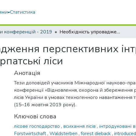
ями
Статистика
и конференцій - 2019
Необхідність упровадження перспективних інтродукованих деревних видів у Карпатські ліси
адження перспективних ін
рпатські ліси
Анотація
Тези доповідей учасників Міжнародної науково-пра
конференції «Відновлення, охорона й збереження р
лісів України в умовах техногенного навантаження та
(15–16 жовтня 2019 року).
Ключові слова
лісове господарство
,
всихання лісів
,
інтродуковані 
Forstwirtschaft
,
Waldsterben
,
forest dieback
,
introduce