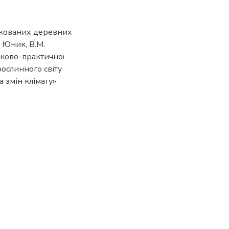
укованих деревних
Р. Юник, В.М.
уково-практичної
ослинного світу
 змін клімату»