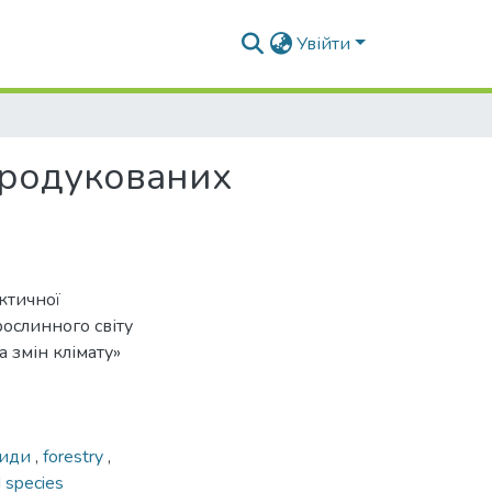
Увійти
тродукованих
ктичної
ослинного світу
 змін клімату»
види
,
forestry
,
d species