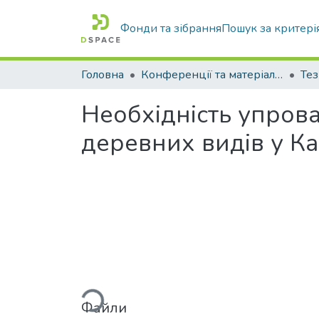
Фонди та зібрання
Пошук за критері
Головна
Конференції та матеріали конференцій
Тез
Необхідність упров
деревних видів у Ка
Вантажиться...
Файли