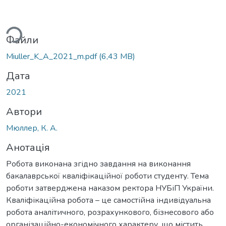
ься...
Файли
Miuller_K_A_2021_m.pdf
(6,43 MB)
Дата
2021
Автори
Мюллер, К. А.
Анотація
Робота виконана згідно завдання на виконання
бакалаврської кваліфікаційної роботи студенту. Тема
роботи затверджена наказом ректора НУБіП України.
Кваліфікаційна робота – це самостійна індивідуальна
робота аналітичного, розрахункового, бізнесового або
організаційно-економічного характеру, що містить