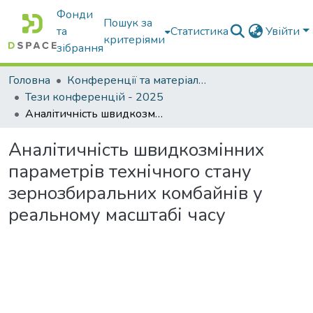
Фонди
Пошук за
та
Статистика
Увійти
критеріями
зібрання
Головна
Конференції та матеріали конференцій
Тези конференцій - 2025
Аналітичність швидкозмінних параметрів технічного стану зернозбиральних комбайнів у реальному масштабі часу
Аналітичність швидкозмінних
параметрів технічного стану
зернозбиральних комбайнів у
реальному масштабі часу