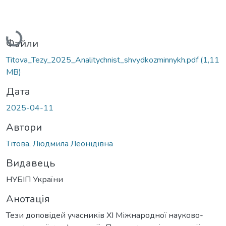
Вантажиться...
Файли
Titova_Tezy_2025_Analitychnist_shvydkozminnykh.pdf
(1,11
MB)
Дата
2025-04-11
Автори
Тітова, Людмила Леонідівна
Видавець
НУБІП України
Анотація
Тези доповідей учасників XI Міжнародної науково-