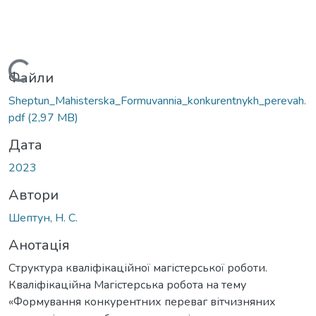
Вантажиться...
Файли
Sheptun_Mahisterska_Formuvannia_konkurentnykh_perevah.
pdf
(2,97 MB)
Дата
2023
Автори
Шептун, Н. С.
Анотація
Структура кваліфікаційної магістерської роботи.
Кваліфікаційна Магістерська робота на тему
«Формування конкурентних переваг вітчизняних