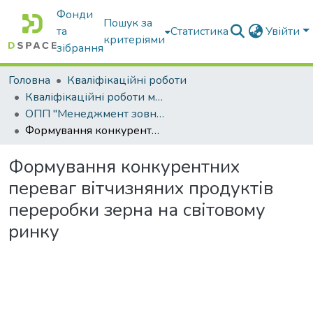
Фонди
Пошук за
та
Статистика
Увійти
критеріями
зібрання
Головна
Кваліфікаційні роботи
Кваліфікаційні роботи магістрів
ОПП "Менеджмент зовнішньоекономічної діяльності"
Формування конкурентних переваг вітчизняних продуктів переробки зерна на світовому ринку
Формування конкурентних
переваг вітчизняних продуктів
переробки зерна на світовому
ринку