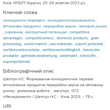
Київ, НУБІП України, 25-26 жовтня 2023 р.).
Ключові слова
конкурентні переваги
,
конкурентоспроможність
,
вітчизняні продукти
,
переробка зерна
,
світовий ринок
,
сировина
,
експортний потенціал
,
competitive
advantages
,
competitiveness
,
domestic products
,
grain
processing
,
world market
,
raw materials
,
export potential
,
wettbewerbsvorteile
,
wettbewerbsfähigkeit
,
heimische
produkte
,
getreideverarbeitung
,
weltmarkt
,
rohstoffe
,
exportpotenzial
Бібліографічний опис
Шептун Н.С. Формування конкурентних переваг
вітчизняних продуктів переробки зерна на світовому
ринку : дипломна робота ... магістра : 073
«Менеджмент» / Шептун Н.С. - Київ, 2023. – 78 с.
URI