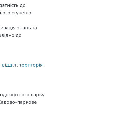
датність до
нього ступеню
изація знань та
овідно до
,
відділ
,
територія
,
ландшафтного парку
 «Садово-паркове