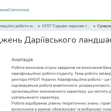
ями
Статистика
Кваліфікаційні роботи магістрів
ОПП "Садово-паркове господарство"
джень Даріївського ландша
Анотація
Робота виконана згідно завдання на виконання бак
кваліфікаційної роботи студенту. Тема роботи затв
ректора НУБіП України. Кваліфікаційна робота – це 
індивідуальна робота аналітичного, розрахункового,
організаційно-економічного характеру, що містить 
узагальненого характеру.
Робота відображає рівень теоретичних знань і пра
випускника в рамках обов’язкової та вибіркової скл