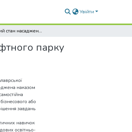
Увійти
Сучасний стан насаджень Даріївського ландшафтного парку (Черкаська обл.)
фтного парку
алаврської
ерджена наказом
самостійна
 бізнесового або
рішення завдань
ктичних навичок
адових освітньо-