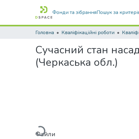
Фонди та зібрання
Пошук за критері
Головна
Кваліфікаційні роботи
Сучасний стан наса
(Черкаська обл.)
Вантажиться...
Файли