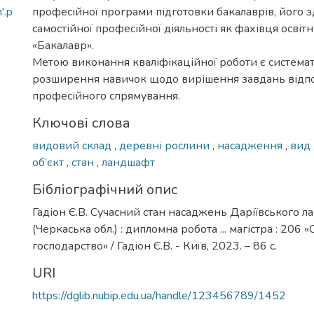
'.p
професійної програми підготовки бакалаврів, його з
самостійної професійної діяльності як фахівця освіт
«Бакалавр».
Метою виконання кваліфікаційної роботи є системат
розширення навичок щодо вирішення завдань відп
професійного спрямування.
Ключові слова
видовий склад
,
деревні рослини
,
насадження
,
вид
об’єкт
,
стан
,
ландшафт
Бібліографічний опис
Гадіон Є.В. Сучасний стан насаджень Даріївського 
(Черкаська обл.) : дипломна робота ... магістра : 206
господарство» / Гадіон Є.В. - Київ, 2023. – 86 с.
URI
https://dglib.nubip.edu.ua/handle/123456789/1452