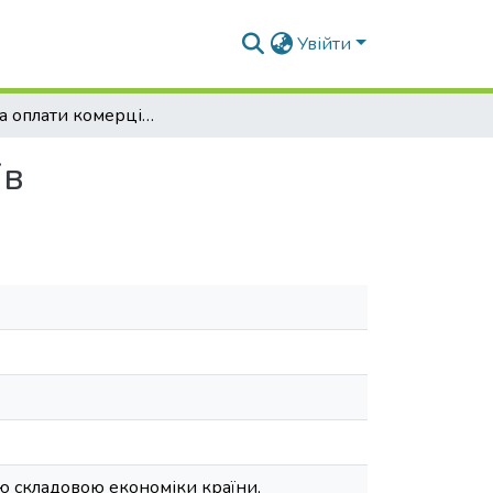
Увійти
Система оплати комерційних ігрових комплексів
ів
ою складовою економіки країни,