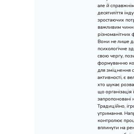
але й справжнім
десятиліття інду
зростаючих потр
важливим чинни
різноманітних ф
Вони не лише д
психологічне зд
свою чергу, поз
формуванню ком
для зміцнення с
активності, є в
хто шукає розва
що організація 
запропоновані 
Традиційно, ігр
утримання. Нап
контролює проце
вплинути на рен