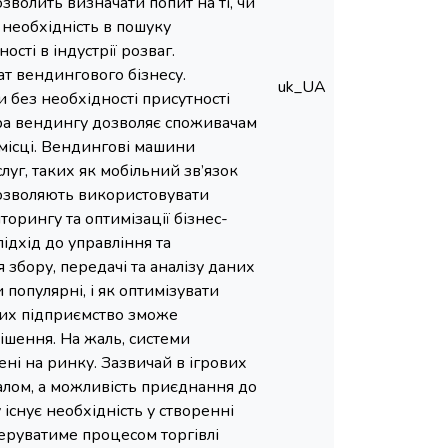
зволить визначати попит на ті, чи
 необхідність в пошуку
сті в індустрії розваг.
т вендингового бізнесу.
uk_UA
 без необхідності присутності
ера вендингу дозволяє споживачам
 місці. Вендингові машини
луг, таких як мобільний зв’язок
дозволяють використовувати
орингу та оптимізації бізнес-
ідхід до управління та
збору, передачі та аналізу даних
 популярні, і як оптимізувати
аних підприємство зможе
рішення. На жаль, системи
ені на ринку. Зазвичай в ігрових
алом, а можливість приєднання до
існує необхідність у створенні
керуватиме процесом торгівлі