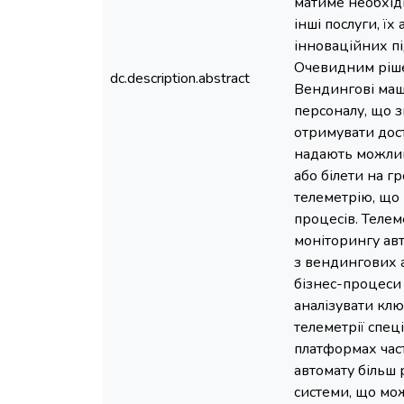
матиме необхідн
інші послуги, ї
інноваційних пі
Очевидним ріше
dc.description.abstract
Вендингові маш
персоналу, що з
отримувати дост
надають можливі
або білети на г
телеметрію, що 
процесів. Телем
моніторингу авт
з вендингових а
бізнес-процеси 
аналізувати клю
телеметрії спец
платформах час
автомату більш 
системи, що мож