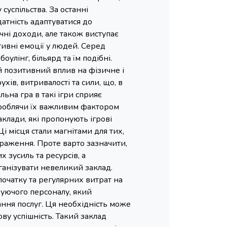
суспільства. За останні
датність адаптуватися до
чні доходи, але також виступає
ивні емоції у людей. Серед
улінг, більярд та їм подібні.
 позитивний вплив на фізичне і
ів, витривалості та сили, що, в
ьна гра в такі ігри сприяє
 роблячи їх важливим фактором
клади, які пропонують ігрові
і місця стали магнітами для тих,
ираження. Проте варто зазначити,
 зусиль та ресурсів, а
ганізувати невеликий заклад.
початку та регулярних витрат на
вуючого персоналу, який
ання послуг. Ця необхідність може
ву успішність. Такий заклад