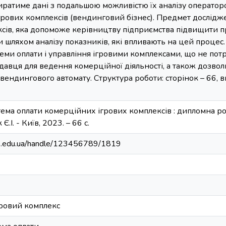
иратиме дані з подальшою можливістю їх аналізу операторо
грових комплексів (вендинговий бізнес). Предмет дослідж
ксів, яка допоможе керівництву підприємства підвищити п
и шляхом аналізу показників, які впливають на цей процес
теми оплати і управління ігровими комплексами, що не по
давця для ведення комерційної діяльності, а також дозволи
вендингового автомату. Структура роботи: сторінок – 66, 
стема оплати комерційних ігрових комплексів : дипломна робо
Є.І. - Київ, 2023. – 66 с.
bip.edu.ua/handle/123456789/1819
ровий комплекс