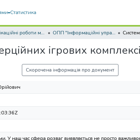
ями
Статистика
Кваліфікаційні роботи магістрів
ОПП "Інформаційні управляючі системи та технології"
ерційних ігрових комплекс
Скорочена інформація про документ
Юрійович
:03:36Z
ми. У наш час сфера розваг виявляється не просто важлив