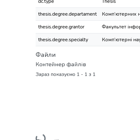
dc.type
Thesis
thesis.degree.departament
Комп’ютерних 
thesis.degree.grantor
Факультет інфо
thesis.degree.specialty
Комп’ютерні на
Файли
Контейнер файлів
Зараз показуємо
1 - 1 з 1
Вантажиться...