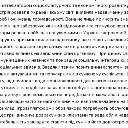
 каталізатором соціокультурного та економічного розвитку 
стрія розваг в Україні і всьому світі виявила надзвичайну з
еб і очікувань громадськості. Вона не лише приносить зна
ком, що забезпечує якісний відпочинок та стимулює позит
орм розваг, найбільш популярними в Україні є аерохокей, бо
арують приємні хвилини відпочинку, але і мають важливий
оров’я. Спортивні ігри стимулюють розвиток координації рух
итивно впливає на загальний стан організму. При цьому спіл
унікаційних навичок та покращує соціальну інтеграцію,
оціальних зв’язків. Завдяки таким позитивним аспектам, за
ельми актуальними та популярними в сучасному суспільстві. Ц
гу, відпочинок і додаткові можливості для власного самов
і утримання подібних закладів потребує значних фінансових
на ринку ігрові комплекси не передбачають можливості ор
ові заклади часто вимагають значних капіталовкладень на 
риклад, ігрові платформи обов’язково потребують обслуго
с гри, виконує розрахунки з клієнтами та веде облік над
табельність закладу та ставити під сумнів його довгостроко