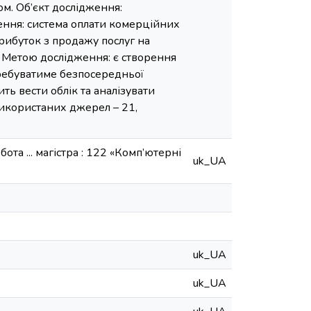
м. Об’єкт дослідження:
ення: система оплати комерційних
рибуток з продажу послуг на
. Метою дослідження: є створення
требуватиме безпосередньої
ть вести облік та аналізувати
використаних джерел – 21,
та ... магістра : 122 «Комп’ютерні
uk_UA
uk_UA
uk_UA