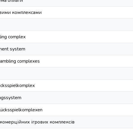
ема оплати
овими комплексами
ling complex
ment system
ambling complexes
ücksspielkomplex
ngssystem
lücksspielkomplexen
 комерційних ігрових комплексів