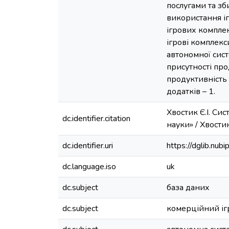
послугами та зб
використання і
ігрових компле
ігрові комплекс
автономної сис
присутності про
продуктивність 
додатків – 1.
Хвостик Є.І. Си
dc.identifier.citation
науки» / Хвостик 
dc.identifier.uri
https://dglib.nu
dc.language.iso
uk
dc.subject
база даних
dc.subject
комерційний іг