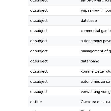
dc.subject
автономна сист
dc.subject
управління ігр
dc.subject
database
dc.subject
commercial gamb
dc.subject
autonomous pay
dc.subject
management of g
dc.subject
datenbank
dc.subject
kommerzieller gl
dc.subject
autonomes zahlu
dc.subject
verwaltung von g
dc.title
Система оплати