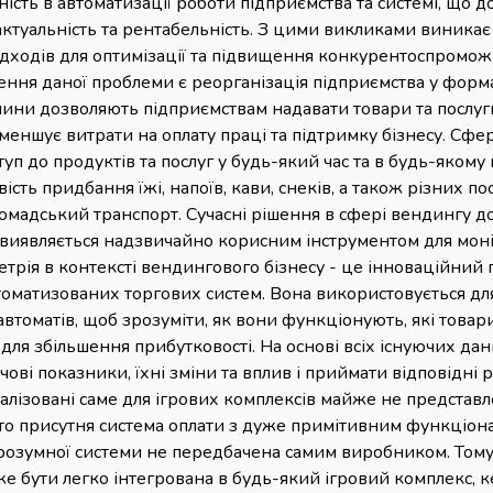
ість в автоматизації роботи підприємства та системі, що до
х актуальність та рентабельність. З цими викликами виникає
дходів для оптимізації та підвищення конкурентоспроможно
ння даної проблеми є реорганізація підприємства у форма
ини дозволяють підприємствам надавати товари та послуги
меншує витрати на оплату праці та підтримку бізнесу. Сф
уп до продуктів та послуг у будь-який час та в будь-якому
сть придбання їжі, напоїв, кави, снеків, а також різних пос
ромадський транспорт. Сучасні рішення в сфері вендингу 
виявляється надзвичайно корисним інструментом для моніт
етрія в контексті вендингового бізнесу - це інноваційний п
оматизованих торгових систем. Вона використовується для 
втоматів, щоб зрозуміти, як вони функціонують, які товари
для збільшення прибутковості. На основі всіх існуючих д
чові показники, їхні зміни та вплив і приймати відповідні 
іалізовані саме для ігрових комплексів майже не представл
то присутня система оплати з дуже примітивним функціон
розумної системи не передбачена самим виробником. Тому 
е бути легко інтегрована в будь-який ігровий комплекс, 