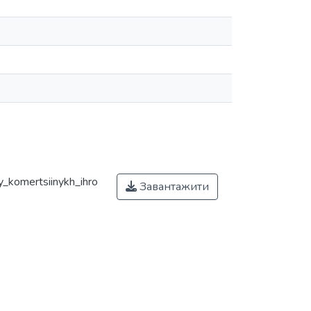
_komertsiinykh_ihro
Завантажити