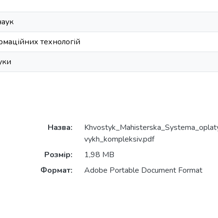
наук
рмаційних технологій
уки
Назва:
Khvostyk_Mahisterska_Systema_oplaty
vykh_kompleksiv.pdf
Розмір:
1,98 MB
Формат:
Adobe Portable Document Format