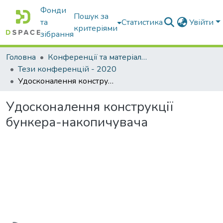
Фонди
Пошук за
та
Статистика
Увійти
критеріями
зібрання
Головна
Конференції та матеріали конференцій
Тези конференцій - 2020
Удосконалення конструкції бункера-накопичувача
Удосконалення конструкції
бункера-накопичувача
Вантажиться...