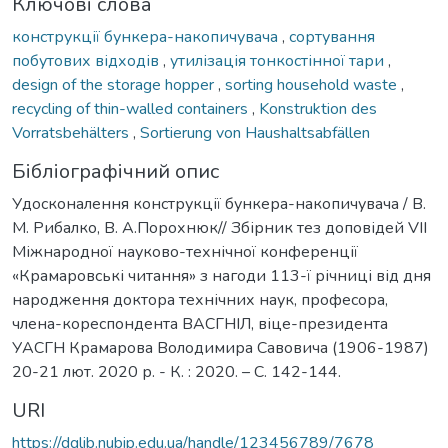
Ключові слова
конструкції бункера-накопичувача
,
сортування
побутових відходів
,
утилізація тонкостінної тари
,
design of the storage hopper
,
sorting household waste
,
recycling of thin-walled containers
,
Konstruktion des
Vorratsbehälters
,
Sortierung von Haushaltsabfällen
Бібліографічний опис
Удосконалення конструкції бункера-накопичувача / В.
М. Рибалко, В. А.Порохнюк// Збірник тез доповідей VIІ
Міжнародної науково-технічної конференції
«Крамаровські читання» з нагоди 113-ї річниці від дня
народження доктора технічних наук, професора,
члена-кореспондента ВАСГНІЛ, віце-президента
УАСГН Крамарова Володимира Савовича (1906-1987)
20-21 лют. 2020 р. - К. : 2020. – С. 142-144.
URI
https://dglib.nubip.edu.ua/handle/123456789/7678