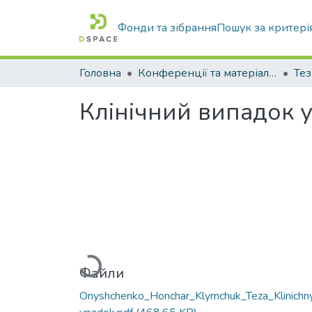
Фонди та зібрання
Пошук за критері
Головна
Конференції та матеріали конференцій
Тез
Клінічний випадок у
Вантажиться...
Файли
Onyshchenko_Honchar_Klymchuk_Teza_Klinichny