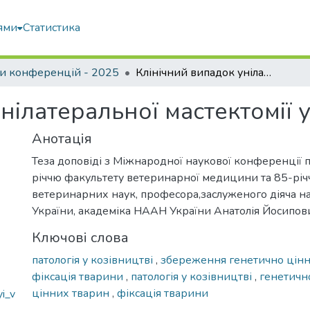
ями
Статистика
и конференцій - 2025
Клінічний випадок унілатеральної мастектомії у кози
нілатеральної мастектомії 
Анотація
Теза доповіді з Міжнародної наукової конференції 
річчю факультету ветеринарної медицини та 85-рі
ветеринарних наук, професора,заслуженого діяча на
України, академіка НААН України Анатолія Йосипо
Ключові слова
патологія у козівництві
,
збереження генетично цінн
фіксація тварини
,
патологія у козівництві
,
генетичн
цінних тварин
,
фіксація тварини
i_v