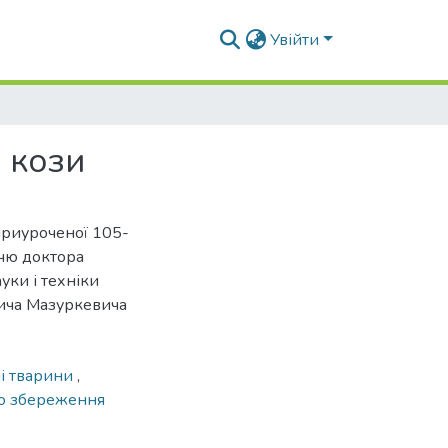
Увійти
у кози
приуроченої 105-
ччю доктора
уки і техніки
вича Мазуркевича
і тварини
,
о збереження