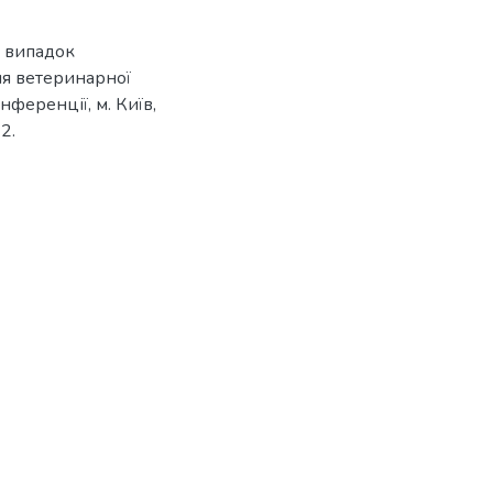
й випадок
ння ветеринарної
ференції, м. Київ,
2.