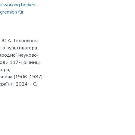
sk working bodies
,
gremien für
в Ю.А. Технологія
го культиватора
народної науково-
оди 117-ї річниці
сора,
овича (1906-1987)
аїни, 2024. - С.