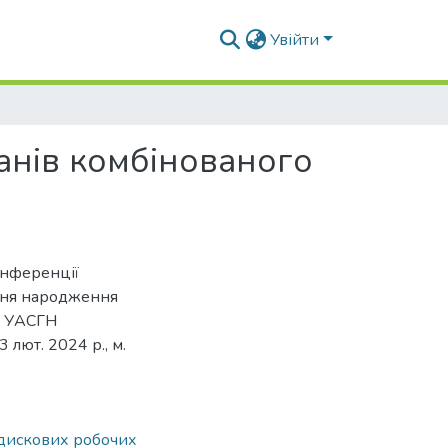
Увійти
анів комбінованого
онференції
 дня народження
а УАСГН
лют. 2024 р., м.
дискових робочих