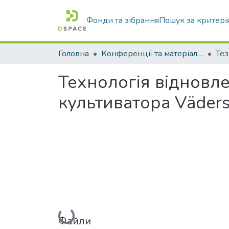
Фонди та зібрання
Пошук за критері
Головна
Конференції та матеріали конференцій
Тез
Технологія відновл
культиватора Väder
Вантажиться...
Файли