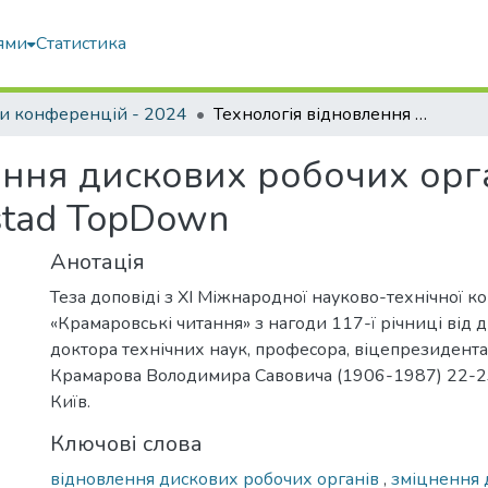
ями
Статистика
и конференцій - 2024
Технологія відновлення дискових робочих органів комбінованого культиватора Väderstad TopDown
ення дискових робочих орг
stad TopDown
Анотація
Теза доповіді з ХІ Міжнародної науково-технічної к
«Крамаровські читання» з нагоди 117-ї річниці від
доктора технічних наук, професора, віцепрезидент
Крамарова Володимира Савовича (1906-1987) 22-23 
Київ.
Ключові слова
відновлення дискових робочих органів
,
зміцнення 