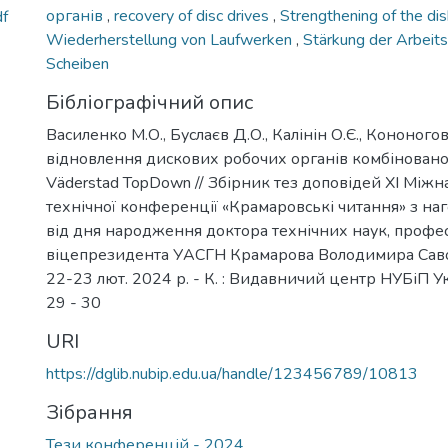
органів
,
recovery of disc drives
,
Strengthening of the di
df
Wiederherstellung von Laufwerken
,
Stärkung der Arbeits
Scheiben
Бібліографічний опис
Василенко М.О., Буслаєв Д.О., Калінін О.Є., Кононого
відновлення дискових робочих органів комбіновано
Väderstad TopDown // Збірник тез доповідей ХI Між
технічної конференції «Крамаровські читання» з наг
від дня народження доктора технічних наук, профе
віцепрезидента УАСГН Крамарова Володимира Сав
22-23 лют. 2024 р. - К. : Видавничий центр НУБіП Укр
29 - 30
URI
https://dglib.nubip.edu.ua/handle/123456789/10813
Зібрання
Тези конференцій - 2024