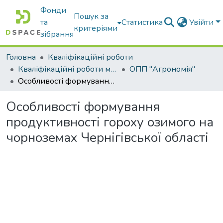
Фонди
Пошук за
та
Статистика
Увійти
критеріями
зібрання
Головна
Кваліфікаційні роботи
Кваліфікаційні роботи магістрів
ОПП "Агрономія"
Особливості формування продуктивності гороху озимого на чорноземах Чернігівської області
Особливості формування
продуктивності гороху озимого на
чорноземах Чернігівської області