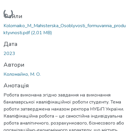
Вантажиться...
Файли
Kolomaiko_M_Mahisterska_Osoblyvosti_formuvannia_produ
ktyvnosti.pdf
(2,01 MB)
Дата
2023
Автори
Коломайко, М. О.
Анотація
Робота виконана згідно завдання на виконання
бакалаврської кваліфікаційної роботи студенту. Тема
роботи затверджена наказом ректора НУБіП України.
Кваліфікаційна робота – це самостійна індивідуальна
робота аналітичного, розрахункового, бізнесового або
організаційно-економічного характеру, що містить