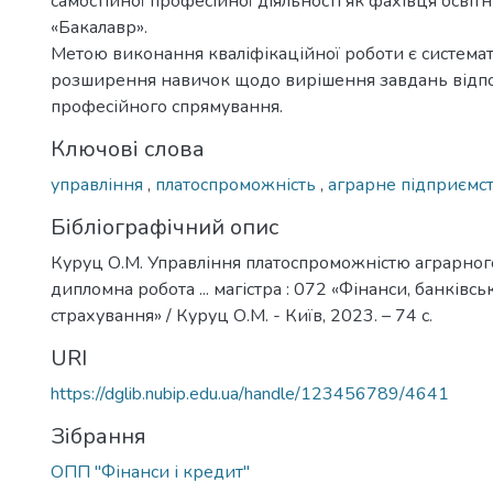
самостійної професійної діяльності як фахівця освіт
«Бакалавр».
Метою виконання кваліфікаційної роботи є системат
розширення навичок щодо вирішення завдань відп
професійного спрямування.
Ключові слова
управління
,
платоспроможність
,
аграрне підприємс
Бібліографічний опис
Куруц О.М. Управління платоспроможністю аграрного
дипломна робота ... магістра : 072 «Фінанси, банківсь
страхування» / Куруц О.М. - Київ, 2023. – 74 с.
URI
https://dglib.nubip.edu.ua/handle/123456789/4641
Зібрання
ОПП "Фінанси і кредит"