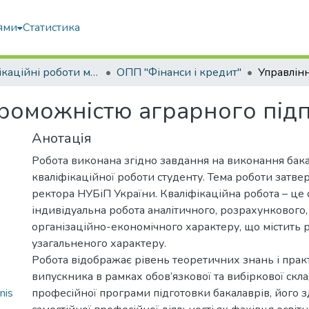
ями
Статистика
Кваліфікаційні роботи магістрів
ОПП "Фінанси і кредит"
роможністю аграрного під
Анотація
Робота виконана згідно завдання на виконання бак
кваліфікаційної роботи студенту. Тема роботи затв
ректора НУБіП України. Кваліфікаційна робота – це 
індивідуальна робота аналітичного, розрахункового,
організаційно-економічного характеру, що містить 
узагальненого характеру.
Робота відображає рівень теоретичних знань і пра
випускника в рамках обов’язкової та вибіркової скл
nis
професійної програми підготовки бакалаврів, його з