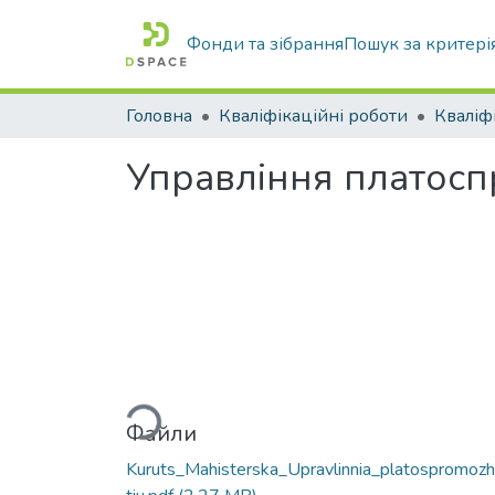
Фонди та зібрання
Пошук за критері
Головна
Кваліфікаційні роботи
Управління платосп
Вантажиться...
Файли
Kuruts_Mahisterska_Upravlinnia_platospromozh