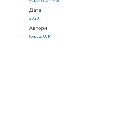
tiu.pdf
(2,27 MB)
Дата
2023
Автори
Куруц, О. М.