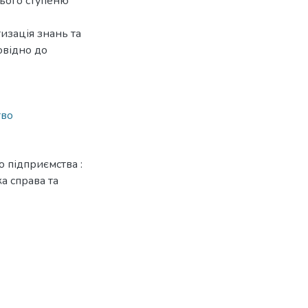
нього ступеню
изація знань та
овідно до
тво
 підприємства :
ка справа та