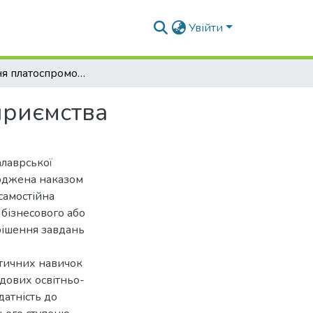
Увійти
Управління платоспроможністю аграрного підприємства
приємства
алаврської
ерджена наказом
самостійна
 бізнесового або
рішення завдань
ктичних навичок
адових освітньо-
датність до