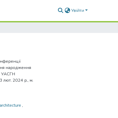
Увійти
онференції
 дня народження
а УАСГН
лют. 2024 р., м.
architecture
,