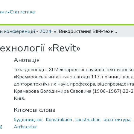
ями
Статистика
и конференцій - 2024
Використання BIM-технології «Revit»
хнології «Revit»
Анотація
Теза доповіді з ХІ Міжнародної науково-технічної к
«Крамаровські читання» з нагоди 117-ї річниці від
доктора технічних наук, професора, віцепрезидент
Крамарова Володимира Савовича (1906-1987) 22-23 
Київ.
Ключові слова
будівництво
,
Konstruktion
,
construction
,
архітектура
,
Architektur
66