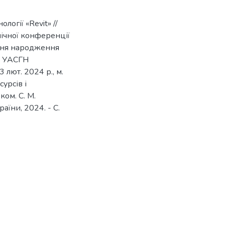
огії «Revit» //
ічної конференції
 дня народження
а УАСГН
лют. 2024 р., м.
урсів і
ком. С. М.
аїни, 2024. - С.