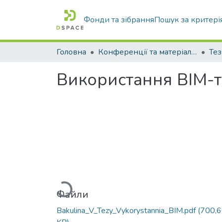
Фонди та зібрання
Пошук за критері
Головна
Конференції та матеріали конференцій
Тез
Використання BIM-те
Вантажиться...
Файли
Bakulina_V_Tezy_Vykorystannia_BIM.pdf
(700,