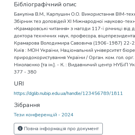
Бібліографічний опис
Бакуліна В.М., Карпушин О.О. Використання BIM-технол
Збірник тез доповідей ХI Міжнародної науково-техн
«Крамаровські читання» з нагоди 117-ї річниці від
доктора технічних наук, професора, віцепрезидент
Крамарова Володимира Савовича (1906-1987) 22-23 
Київ : МОН України, Національний університет біорес
природокористування України / Орган. ком. гол. орг. 
Ніколаєнко [та ін.]. - К. : Видавничий центр НУБіП Укр
377 - 380
URI
https://dglib.nubip.edu.ua/handle/123456789/1811
Зібрання
Тези конференцій - 2024
Повна інформація про документ