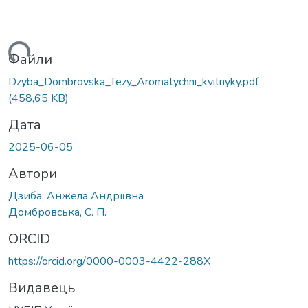
ться...
Файли
Dzyba_Dombrovska_Tezy_Aromatychni_kvitnyky.pdf
(458,65 KB)
Дата
2025-06-05
Автори
Дзиба, Анжела Андріївна
Домбровська, С. П.
ORCID
https://orcid.org/0000-0003-4422-288X
Видавець