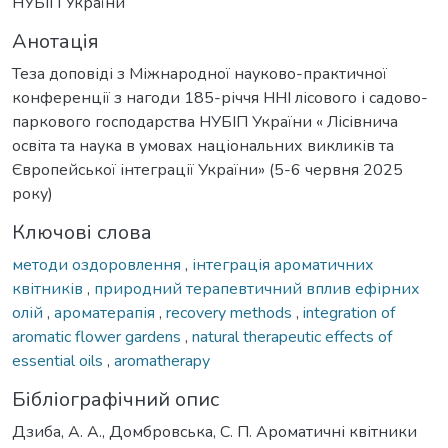
НУБІП України
Анотація
Теза доповіді з Міжнародної науково-практичної
конференції з нагоди 185-річчя ННІ лісового і садово-
паркового господарства НУБІП України « Лісівнича
освіта та наука в умовах національних викликів та
Європейської інтеграції України» (5-6 червня 2025
року)
Ключові слова
методи оздоровлення
,
інтеграція ароматичних
квітників
,
природний терапевтичний вплив ефірних
олій
,
ароматерапія
,
recovery methods
,
integration of
aromatic flower gardens
,
natural therapeutic effects of
essential oils
,
aromatherapy
Бібліографічний опис
Дзиба, А. А., Домбровська, С. П. Ароматичні квітники