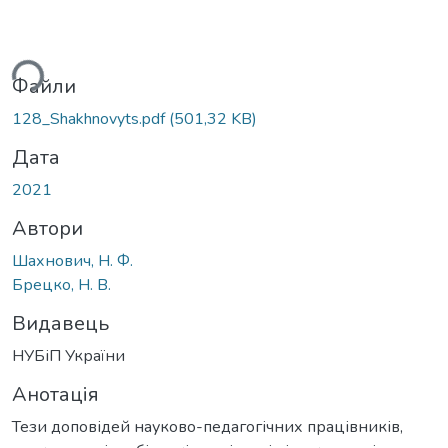
ься...
Файли
128_Shakhnovyts.pdf
(501,32 KB)
Дата
2021
Автори
Шахнович, Н. Ф.
Брецко, Н. В.
Видавець
НУБіП України
Анотація
Тези доповідей науково-педагогічних працівників,