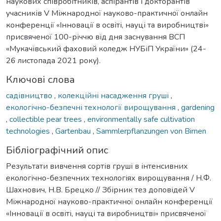
наукових співробітників, аспірантів і докторантів
учасників V Міжнародної науково-практичної онлайн
конференції «Інновації в освіті, науці та виробництві»
присвяченої 100-річчю від дня заснування ВСП
«Мукачівський фаховий коледж НУБіП України» (24-
26 листопада 2021 року).
Ключові слова
садівництво
,
колекційні насадження груші
,
екологічно-безпечні технології вирощування
,
gardening
,
collectible pear trees
,
environmentally safe cultivation
technologies
,
Gartenbau
,
Sammlerpflanzungen von Birnen
Бібліографічний опис
Результати вивчення сортів груші в інтенсивних
екологічно-безпечних технологіях вирощування / Н.Ф.
Шахнович, Н.В. Брецко // Збірник тез доповідей V
Міжнародної науково-практичної онлайн конференції
«Інновації в освіті, науці та виробництві» присвяченої