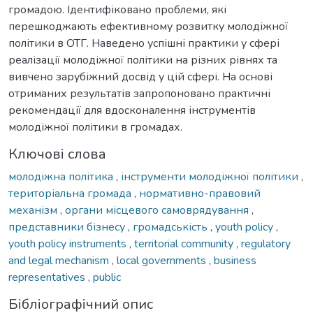
громадою. Ідентифіковано проблеми, які
перешкоджають ефективному розвитку молодіжної
політики в ОТГ. Наведено успішні практики у сфері
реалізації молодіжної політики на різних рівнях та
вивчено зарубіжний досвід у цій сфері. На основі
отриманих результатів запропоновано практичні
рекомендації для вдосконалення інструментів
молодіжної політики в громадах.
Ключові слова
молодіжна політика
,
інструменти молодіжної політики
,
територіальна громада
,
нормативно-правовий
механізм
,
органи місцевого самоврядування
,
представники бізнесу
,
громадськість
,
youth policy
,
youth policy instruments
,
territorial community
,
regulatory
and legal mechanism
,
local governments
,
business
representatives
,
public
Бібліографічний опис