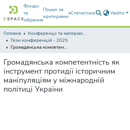
Фонди
Пошук за
та
Статистика
Увійти
критеріями
зібрання
Головна
Конференції та матеріали конференцій
Тези конференцій - 2025
Громадянська компетентність як інструмент протидії історичним маніпуляціям у міжнародній політиці України
Громадянська компетентність як
інструмент протидії історичним
маніпуляціям у міжнародній
політиці України