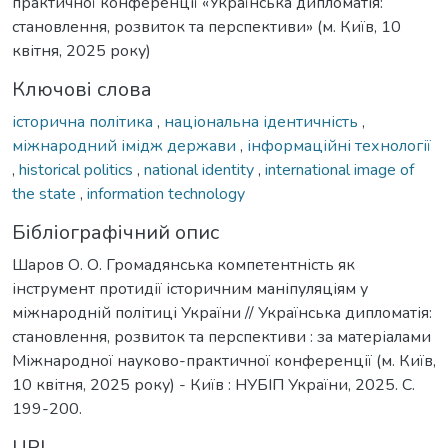
практичної конференції «Українська дипломатія:
становлення, розвиток та перспективи» (м. Київ, 10
квітня, 2025 року)
Ключові слова
історична політика
,
національна ідентичність
,
міжнародний імідж держави
,
інформаційні технології
,
historical politics
,
national identity
,
international image of
the state
,
information technology
Бібліографічний опис
Шаров О. О. Громадянська компетентність як
інструмент протидії історичним маніпуляціям у
міжнародній політиці України // Українська дипломатія:
становлення, розвиток та перспективи : за матеріалами
Міжнародної науково-практичної конференції (м. Київ,
10 квітня, 2025 року) - Київ : НУБІП України, 2025. С.
199-200.
URI