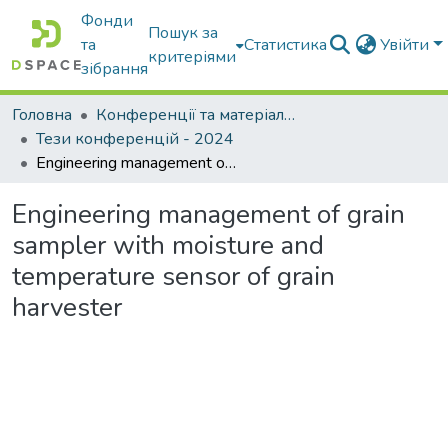
Фонди
Пошук за
та
Статистика
Увійти
критеріями
зібрання
Головна
Конференції та матеріали конференцій
Тези конференцій - 2024
Engineering management of grain sampler with moisture and temperature sensor of grain harvester
Engineering management of grain
sampler with moisture and
temperature sensor of grain
harvester