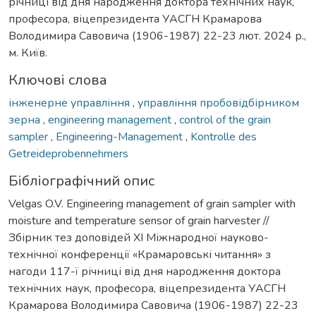
річниці від дня народження доктора технічних наук,
професора, віцепрезидента УАСГН Крамарова
Володимира Савовича (1906-1987) 22-23 лют. 2024 р.,
м. Київ.
Ключові слова
інженерне управління
,
управління пробовідбірником
зерна
,
engineering management
,
control of the grain
sampler
,
Engineering-Management
,
Kontrolle des
Getreideprobennehmers
Бібліографічний опис
Velgas O.V. Engineering management of grain sampler with
moisture and temperature sensor of grain harvester //
Збірник тез доповідей ХI Міжнародної науково-
технічної конференції «Крамаровські читання» з
нагоди 117-ї річниці від дня народження доктора
технічних наук, професора, віцепрезидента УАСГН
Крамарова Володимира Савовича (1906-1987) 22-23