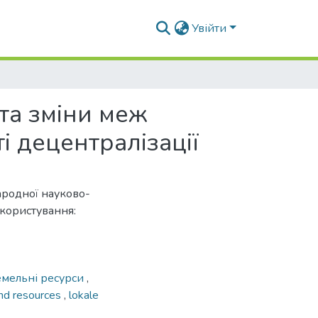
Увійти
та зміни меж
і децентралізації
народної науково-
користування:
емельні ресурси
,
nd resources
,
lokale