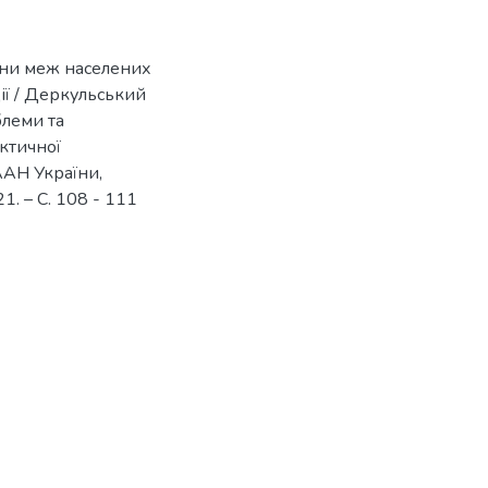
іни меж населених
ції / Деркульський
блеми та
ктичної
НААН України,
1. – С. 108 - 111