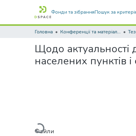
Фонди та зібрання
Пошук за критері
Головна
Конференції та матеріали конференцій
Тез
Щодо актуальності 
населених пунктів і 
Вантажиться...
Файли