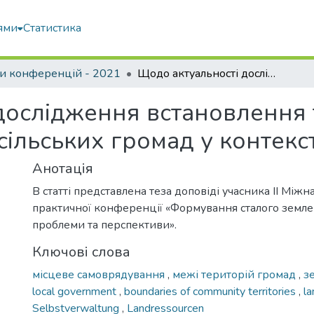
ями
Статистика
и конференцій - 2021
Щодо актуальності дослідження встановлення та зміни меж населених пунктів і сільських громад у контексті децентралізації
дослідження встановлення 
сільських громад у контекст
Анотація
В статті представлена теза доповіді учасника ІІ Між
практичної конференції «Формування сталого земле
проблеми та перспективи».
Ключові слова
місцеве самоврядування
,
межі територій громад
,
з
local government
,
boundaries of community territories
,
la
Selbstverwaltung
,
Landressourcen