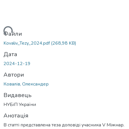
ься...
Файли
Kovaliv_Tezy_2024.pdf
(268,98 KB)
Дата
2024-12-19
Автори
Ковалів, Олександер
Видавець
НУБіП України
Анотація
В статті представлена теза доповіді учасника V Міжнар.