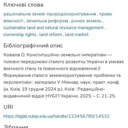
Ключові слова
раціональне земле-природокористування
,
право
власності
,
земельна реформа
,
ринок земель
,
sustainable land and natural resource management
,
ownership rights
,
land reform
,
land market
Бібліографічний опис
Ковалів О. Конституційно-земельні імперативи —
головні передумови сталого розвитку України в умовах
воєнного стану та повоєнного відновлення //
Формування сталого землекористування: проблеми та
перспективи : матеріали V Міжнар. наук.-практ. конф.
(м. Київ, 19 грудня 2024 р.). Київ : Редакційно-
видавничий відділ НУБіП України, 2025. – С. 21-25.
URI
https://dglib.nubip.edu.ua/handle/123456789/14532
Зібрання