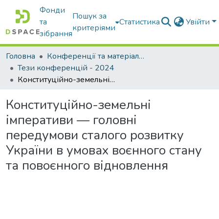
Фонди
Пошук за
та
Статистика
Увійти
критеріями
зібрання
Головна
Конференції та матеріали конференцій
Тези конференцій - 2024
Конституційно-земельні імперативи — головні передумови сталого розвитку України в умовах воєнного стану та повоєнного відновлення
Конституційно-земельні
імперативи — головні
передумови сталого розвитку
України в умовах воєнного стану
та повоєнного відновлення