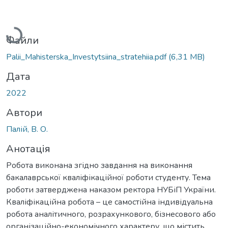
Вантажиться...
Файли
Palii_Мahisterska_Investytsiina_stratehiia.pdf
(6,31 MB)
Дата
2022
Автори
Палій, В. О.
Анотація
Робота виконана згідно завдання на виконання
бакалаврської кваліфікаційної роботи студенту. Тема
роботи затверджена наказом ректора НУБіП України.
Кваліфікаційна робота – це самостійна індивідуальна
робота аналітичного, розрахункового, бізнесового або
організаційно-економічного характеру, що містить