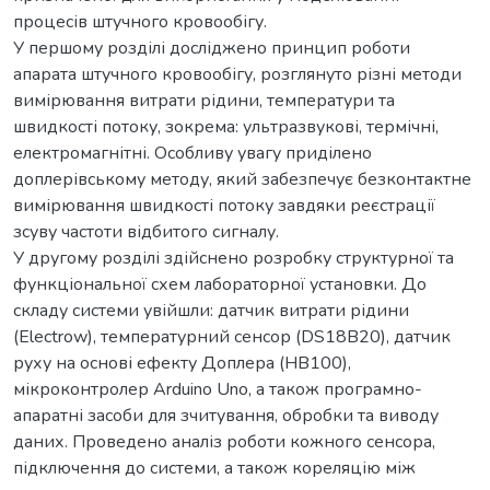
процесів штучного кровообігу.
У першому розділі досліджено принцип роботи
апарата штучного кровообігу, розглянуто різні методи
вимірювання витрати рідини, температури та
швидкості потоку, зокрема: ультразвукові, термічні,
електромагнітні. Особливу увагу приділено
доплерівському методу, який забезпечує безконтактне
вимірювання швидкості потоку завдяки реєстрації
зсуву частоти відбитого сигналу.
У другому розділі здійснено розробку структурної та
функціональної схем лабораторної установки. До
складу системи увійшли: датчик витрати рідини
(Electrow), температурний сенсор (DS18B20), датчик
руху на основі ефекту Доплера (HB100),
мікроконтролер Arduino Uno, а також програмно-
апаратні засоби для зчитування, обробки та виводу
даних. Проведено аналіз роботи кожного сенсора,
підключення до системи, а також кореляцію між