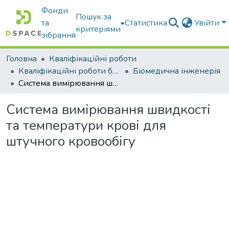
Фонди
Пошук за
та
Статистика
Увійти
критеріями
зібрання
Головна
Кваліфікаційні роботи
Кваліфікаційні роботи бакалаврів
Біомедична інженерія
Система вимірювання швидкості та температури крові для штучного кровообігу
Система вимірювання швидкості
та температури крові для
штучного кровообігу