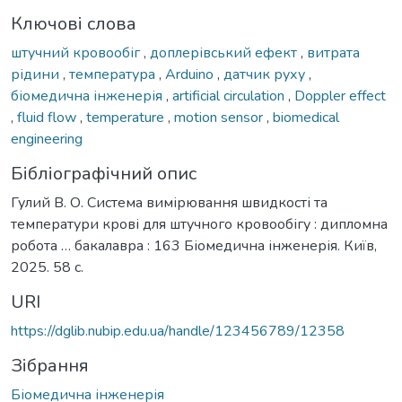
Ключові слова
штучний кровообіг
,
доплерівський ефект
,
витрата
рідини
,
температура
,
Arduino
,
датчик руху
,
біомедична інженерія
,
artificial circulation
,
Doppler effect
,
fluid flow
,
temperature
,
motion sensor
,
biomedical
engineering
Бібліографічний опис
Гулий В. О. Система вимірювання швидкості та
температури крові для штучного кровообігу : дипломна
робота … бакалавра : 163 Біомедична інженерія. Київ,
2025. 58 с.
URI
https://dglib.nubip.edu.ua/handle/123456789/12358
Зібрання
Біомедична інженерія