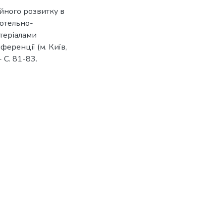
ійного розвитку в
готельно-
атеріалами
ференції (м. Київ,
 С. 81-83.