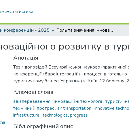
ями
Статистика
и конференцій - 2025
Роль та значення інноваційного розвитку в туристичній індустрії
новаційного розвитку в тури
Анотація
Тези доповідей Всеукраїнської науково-практичної 
конференції «Євроінтеграційні процеси в готельно
туристичному бізнесі України» (м. Київ, 12 березня, 
Ключові слова
авіаперевезення
,
інноваційні технології
,
туристичн
технічний прогрес
,
air transportation
,
innovative techn
infrastructure
,
technological progress
zna
Бібліографічний опис