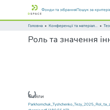
Фонди та зібрання
Пошук за критері
Головна
Конференції та матеріали конференцій
Тез
Роль та значення ін
Вантажиться...
Файли
Parkhomchuk_Tyshchenko_Tezy_2025_Rol_ta_