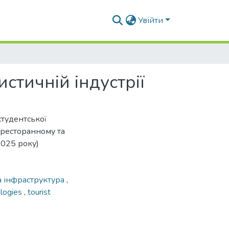
Увійти
стичній індустрії
студентської
-ресторанному та
2025 року)
а інфраструктура
,
ologies
,
tourist