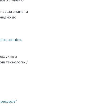
нього ступеню
изація знань та
овідно до
ова цінність
одуктів з
ові технології» /
ресурсів"