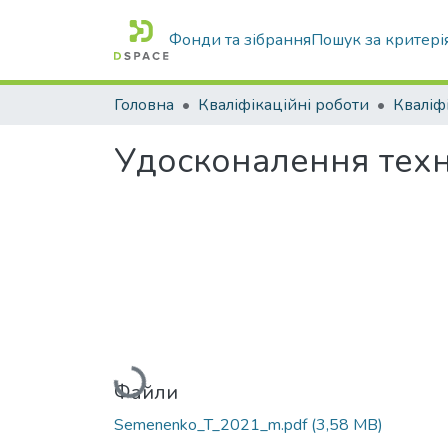
Фонди та зібрання
Пошук за критері
Головна
Кваліфікаційні роботи
Удосконалення техно
Вантажиться...
Файли
Semenenko_T_2021_m.pdf
(3,58 MB)