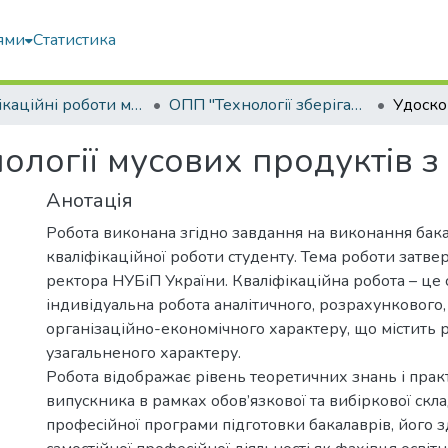
ями
Статистика
Кваліфікаційні роботи магістрів
ОПП "Технології зберігання та переробки водних біоресурсів"
логії мусових продуктів з 
Анотація
Робота виконана згідно завдання на виконання бак
кваліфікаційної роботи студенту. Тема роботи затв
ректора НУБіП України. Кваліфікаційна робота – це 
індивідуальна робота аналітичного, розрахункового,
організаційно-економічного характеру, що містить 
узагальненого характеру.
Робота відображає рівень теоретичних знань і пра
випускника в рамках обов’язкової та вибіркової скл
професійної програми підготовки бакалаврів, його з