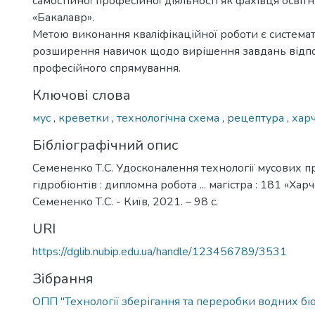
самостійної професійної діяльності як фахівця освіт
«Бакалавр».
Метою виконання кваліфікаційної роботи є системат
розширення навичок щодо вирішення завдань відп
професійного спрямування.
Ключові слова
мус
,
креветки
,
технологічна схема
,
рецептура
,
харч
Бібліографічний опис
Семененко Т.С. Удосконалення технології мусових пр
гідробіонтів : дипломна робота ... магістра : 181 «Харч
Семененко Т.С. - Київ, 2021. – 98 с.
URI
https://dglib.nubip.edu.ua/handle/123456789/3531
Зібрання
ОПП "Технології зберігання та переробки водних біо