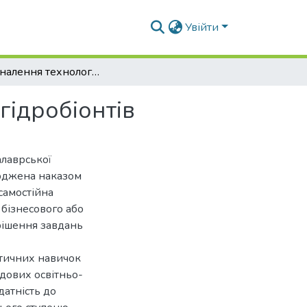
Увійти
Удосконалення технології мусових продуктів з гідробіонтів
гідробіонтів
алаврської
ерджена наказом
самостійна
 бізнесового або
рішення завдань
ктичних навичок
адових освітньо-
датність до