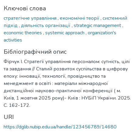
Ключові слова
стратегічне управління
,
економічні теорії
,
системний
підхід
,
діяльність організації
,
strategic management
,
economic theories
,
systemic approach
,
organization's
activities
Бібліографічний опис
Фірчук І. Стратегії управління персоналом: сутність, цілі
та завдання // Сталий розвиток суспільства в цифрову
епоху: інновації, технології, провідництво та
менеджмент в освіті : матеріали міжнародної
дистанційної науково-практичної конференції ( м.
Київ, 1 жовтня 2025 року)- Київ : НУБіП України. 2025.
С. 162-172.
URI
https://dglib.nubip.edu.ua/handle/123456789/14680