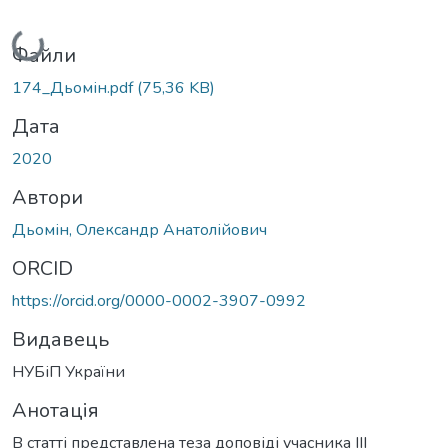
Вантажиться...
Файли
174_Дьомін.pdf
(75,36 KB)
Дата
2020
Автори
Дьомін, Олександр Анатолійович
ORCID
https://orcid.org/0000-0002-3907-0992
Видавець
НУБіП України
Анотація
В статті представлена теза доповіді учасника ІІІ