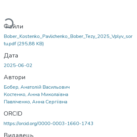
житься...
Файли
Bober_Kostenko_Pavlichenko_Bober_Tezy_2025_Vplyv_sor
tu.pdf
(295,88 KB)
Дата
2025-06-02
Автори
Бобер, Анатолій Васильович
Костенко, Анна Миколаївна
Павліченко, Анна Сергіївна
ORCID
https://orcid.org/0000-0003-1660-1743
Видавець