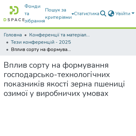
Фонди
Пошук за
та
Статистика
Увійти
критеріями
зібрання
Головна
Конференції та матеріали конференцій
Тези конференцій - 2025
Вплив сорту на формування господарсько-технологічних показників якості зерна пшениці озимої у виробничих умовах
Вплив сорту на формування
господарсько-технологічних
показників якості зерна пшениці
озимої у виробничих умовах