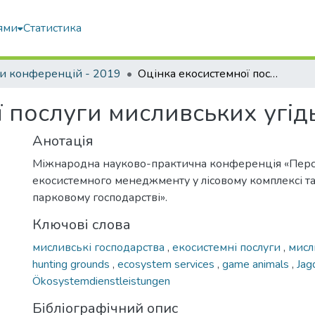
ями
Статистика
и конференцій - 2019
Оцінка екосистемної послуги мисливських угідь
 послуги мисливських угід
Анотація
Міжнародна науково-практична конференція «Перс
екосистемного менеджменту у лісовому комплексі та
парковому господарстві».
Ключові слова
мисливські господарства
,
екосистемні послуги
,
мисл
hunting grounds
,
ecosystem services
,
game animals
,
Jag
Ökosystemdienstleistungen
Бібліографічний опис