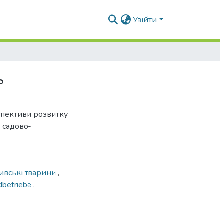
Увійти
ь
пективи розвитку
 садово-
ивські тварини
,
dbetriebe
,