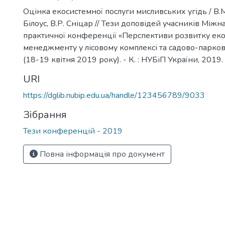
Оцінка екосистемної послуги мисливських угідь / В.М.
Білоус, В.Р. Сніцар // Тези доповідей учасників Між
практичної конференції «Перспективи розвитку ек
менеджменту у лісовому комплексі та садово-парков
(18-19 квітня 2019 року). - К. : НУБіП України, 2019. 
URI
https://dglib.nubip.edu.ua/handle/123456789/9033
Зібрання
Тези конференцій - 2019
Повна інформація про документ