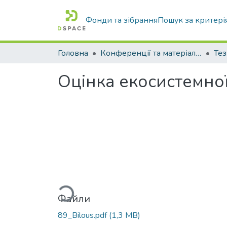
Фонди та зібрання
Пошук за критері
Головна
Конференції та матеріали конференцій
Тез
Оцінка екосистемної
Вантажиться...
Файли
89_Bilous.pdf
(1,3 MB)