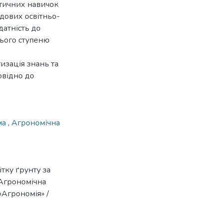
ктичних навичок
адових освітньо-
датність до
нього ступеню
изація знань та
овідно до
ма
,
Агрономічна
тку ґрунту за
Агрономічна
 «Агрономія» /