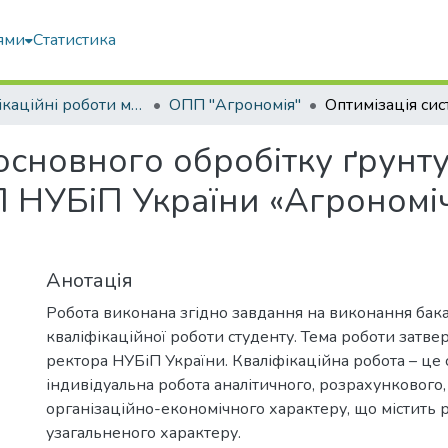
ями
Статистика
Кваліфікаційні роботи магістрів
ОПП "Агрономія"
 основного обробітку ґрунт
П НУБіП України «Агрономі
Анотація
Робота виконана згідно завдання на виконання бак
кваліфікаційної роботи студенту. Тема роботи затв
ректора НУБіП України. Кваліфікаційна робота – це 
індивідуальна робота аналітичного, розрахункового,
організаційно-економічного характеру, що містить 
узагальненого характеру.