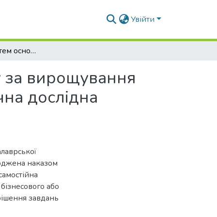
Увійти
Оптимізація систем основного обробітку ґрунту за вирощування пшениці озимої в ВП НУБіП України «Агрономічна дослідна станція»
у за вирощування
чна дослідна
алаврської
ерджена наказом
самостійна
 бізнесового або
рішення завдань