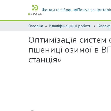
Фонди та зібрання
Пошук за критері
Головна
Кваліфікаційні роботи
Оптимізація систем
пшениці озимої в В
станція»
Вантажиться...