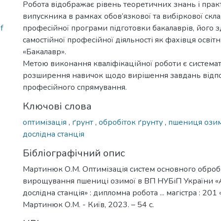
Робота відображає рівень теоретичних знань і пра
випускника в рамках обов’язкової та вибіркової скл
f
професійної програми підготовки бакалаврів, його з
самостійної професійної діяльності як фахівця освіт
«Бакалавр».
Метою виконання кваліфікаційної роботи є системат
розширення навичок щодо вирішення завдань відп
професійного спрямування.
Ключові слова
оптимізація
,
ґрунт
,
обробіток ґрунту
,
пшениця ози
дослідна станція
Бібліографічний опис
Мартинюк О.М. Оптимізація систем основного обробі
вирощування пшениці озимої в ВП НУБіП України «
дослідна станція» : дипломна робота ... магістра : 201
Мартинюк О.М. - Київ, 2023. – 54 с.