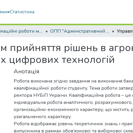
ями
Статистика
Кваліфікаційні роботи магістрів
ОПП "Адміністративний менеджмент"
м прийняття рішень в агрок
іх цифрових технологій
Анотація
Робота виконана згідно завдання на виконання бак
кваліфікаційної роботи студенту. Тема роботи затв
ректора НУБіП України. Кваліфікаційна робота – це 
індивідуальна робота аналітичного, розрахункового,
організаційно-економічного характеру, що містить 
узагальненого характеру.
Робота відображає рівень теоретичних знань і пра
випускника в рамках обов’язкової та вибіркової скл