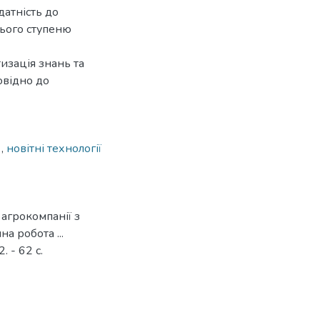
датність до
нього ступеню
изація знань та
овідно до
n
,
новітні технології
 агрокомпанії з
а робота ...
. - 62 с.