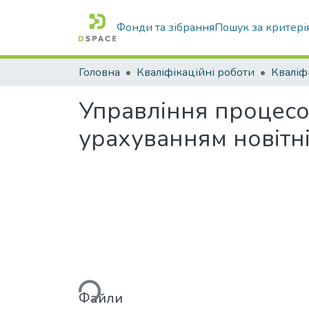
Фонди та зібрання
Пошук за критері
Головна
Кваліфікаційні роботи
Управління процесо
урахуванням новітн
Вантажиться...
Файли