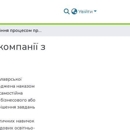
Увійти
Управління процесом прийняття рішень в агрокомпанії з урахуванням новітніх цифрових технологій
омпанії з
алаврської
ерджена наказом
самостійна
 бізнесового або
рішення завдань
ктичних навичок
адових освітньо-