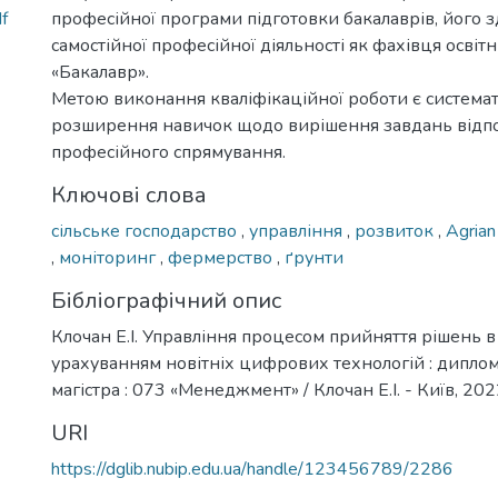
f
професійної програми підготовки бакалаврів, його з
самостійної професійної діяльності як фахівця освіт
«Бакалавр».
Метою виконання кваліфікаційної роботи є системат
розширення навичок щодо вирішення завдань відп
професійного спрямування.
Ключові слова
сільське господарство
,
управління
,
розвиток
,
Agria
,
моніторинг
,
фермерство
,
ґрунти
Бібліографічний опис
Клочан Е.І. Управління процесом прийняття рішень в
урахуванням новітніх цифрових технологій : дипломн
магістра : 073 «Менеджмент» / Клочан Е.І. - Київ, 2022
URI
https://dglib.nubip.edu.ua/handle/123456789/2286